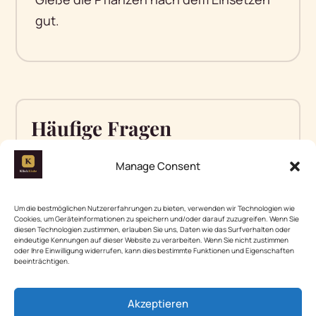
gut.
Häufige Fragen
Manage Consent
📊 In Zahlen
Um die bestmöglichen Nutzererfahrungen zu bieten, verwenden wir Technologien wie
38 % der Deutschen haben
Cookies, um Geräteinformationen zu speichern und/oder darauf zuzugreifen. Wenn Sie
diesen Technologien zustimmen, erlauben Sie uns, Daten wie das Surfverhalten oder
intelligente Beleuchtungssysteme zu
eindeutige Kennungen auf dieser Website zu verarbeiten. Wenn Sie nicht zustimmen
oder Ihre Einwilligung widerrufen, kann dies bestimmte Funktionen und Eigenschaften
Hause installiert.
Quelle: Bitkom, 2025
beeinträchtigen.
Der Möbeleinzelhandel in
Deutschland verlagert sich mit 6,7 %
Akzeptieren