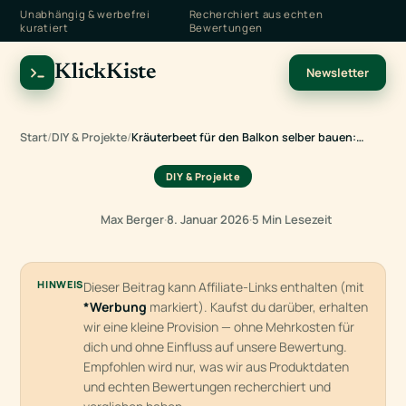
Unabhängig & werbefrei
Recherchiert aus echten
kuratiert
Bewertungen
KlickKiste
Newsletter
Start
/
DIY & Projekte
/
Kräuterbeet für den Balkon selber bauen:…
DIY & Projekte
Max Berger
·
8. Januar 2026
·
5 Min Lesezeit
HINWEIS
Dieser Beitrag kann Affiliate-Links enthalten (mit
*Werbung
markiert). Kaufst du darüber, erhalten
wir eine kleine Provision — ohne Mehrkosten für
dich und ohne Einfluss auf unsere Bewertung.
Empfohlen wird nur, was wir aus Produktdaten
und echten Bewertungen recherchiert und