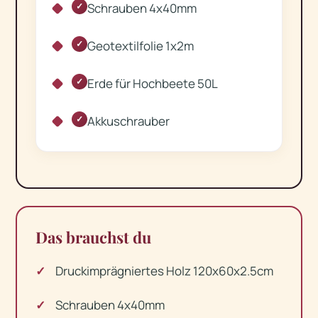
Schrauben 4x40mm
✓
Geotextilfolie 1x2m
✓
Erde für Hochbeete 50L
✓
Akkuschrauber
✓
Das brauchst du
Druckimprägniertes Holz 120x60x2.5cm
Schrauben 4x40mm