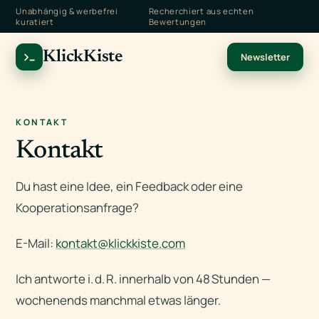
Unabhängig & werbefrei
Recherchiert aus echten
kuratiert
Bewertungen
KlickKiste
Newsletter
KONTAKT
Kontakt
Du hast eine Idee, ein Feedback oder eine
Kooperationsanfrage?
E-Mail:
kontakt@klickkiste.com
Ich antworte i. d. R. innerhalb von 48 Stunden —
wochenends manchmal etwas länger.