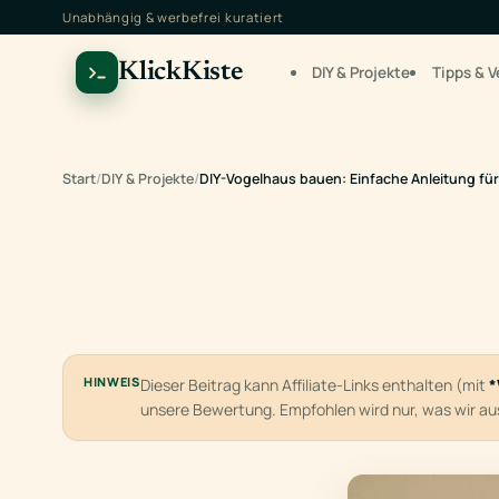
Unabhängig & werbefrei kuratiert
KlickKiste
DIY & Projekte
Tipps & V
Start
/
DIY & Projekte
/
DIY-Vogelhaus bauen: Einfache Anleitung fü
HINWEIS
Dieser Beitrag kann Affiliate-Links enthalten (mit
*
unsere Bewertung. Empfohlen wird nur, was wir a