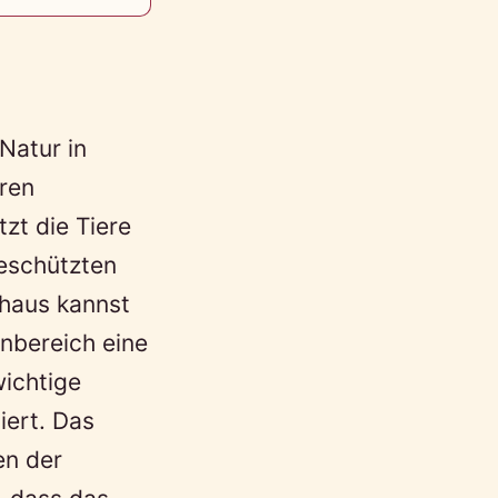
Natur in
eren
zt die Tiere
geschützten
lhaus kannst
nbereich eine
wichtige
iert. Das
en der