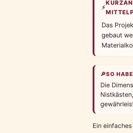
KURZAN
⚡
MITTEL
Das Projek
gebaut wer
Materialk
🔎
SO HABE
Die Dimens
Nistkästen
gewährleis
Ein einfaches