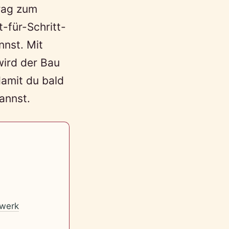
trag zum
t-für-Schritt-
nnst. Mit
wird der Bau
damit du bald
annst.
werk