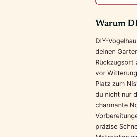
Warum DI
DIY-Vogelhaus
deinen Garten
Rückzugsort z
vor Witterung
Platz zum Ni
du nicht nur 
charmante Not
Vorbereitunge
präzise Schn