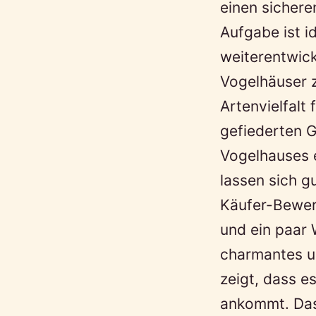
einen sichere
Aufgabe ist i
weiterentwick
Vogelhäuser z
Artenvielfalt
gefiederten G
Vogelhauses 
lassen sich g
Käufer-Bewert
und ein paar
charmantes un
zeigt, dass e
ankommt. Das