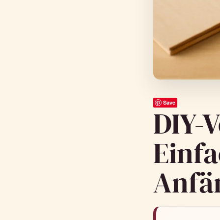
Save
DIY-
Einfa
Anfä