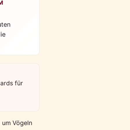
M
uten
ie
ards für
, um Vögeln