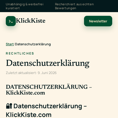
Unabhängig & werbefrei
Recherchiert aus echten
kuratiert
Bewertungen
KlickKiste
Newsletter
Start
/
Datenschutzerklärung
RECHTLICHES
Datenschutzerklärung
Zuletzt aktualisiert: 9. Juni 2026
DATENSCHUTZERKLÄRUNG –
KlickKiste.com
🔐 Datenschutzerklärung –
KlickKiste.com