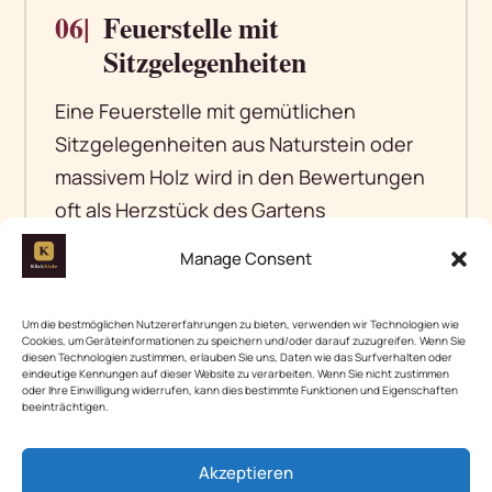
06|
Feuerstelle mit
Sitzgelegenheiten
Eine Feuerstelle mit gemütlichen
Sitzgelegenheiten aus Naturstein oder
massivem Holz wird in den Bewertungen
oft als Herzstück des Gartens
beschrieben. Hier kommen die Leute
Manage Consent
zusammen, um die Abendstunden
ausklingen zu lassen, während das
Um die bestmöglichen Nutzererfahrungen zu bieten, verwenden wir Technologien wie
Flammenspiel eine wohltuende
Cookies, um Geräteinformationen zu speichern und/oder darauf zuzugreifen. Wenn Sie
diesen Technologien zustimmen, erlauben Sie uns, Daten wie das Surfverhalten oder
Atmosphäre schafft. Achte darauf, dass
eindeutige Kennungen auf dieser Website zu verarbeiten. Wenn Sie nicht zustimmen
oder Ihre Einwilligung widerrufen, kann dies bestimmte Funktionen und Eigenschaften
die Sitzgelegenheiten bequem sind und
beeinträchtigen.
die Abstände zwischen den Steinen oder
Holzlatten passend sind, sodass jeder
Akzeptieren