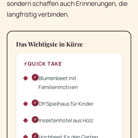
sondern schaffen auch Erinnerungen, die
langfristig verbinden.
Das Wichtigste in Kürze
⚡
QUICK TAKE
Blumenbeet mit
✓
Familienmotiven
DIY Spielhaus für Kinder
✓
Insektenhotel aus Holz
✓
Hochbeet für den Garten
✓