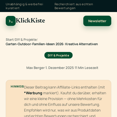
Unabhängig & werbefrei
Recherchiert aus echten
kuratiert
Bewertungen
KlickKiste
Newsletter
Start
/
DIY & Projekte
/
Garten-Outdoor-Familien-Ideen 2026: Kreative Alternativen
DIY & Projekte
Max Berger
·
1. Dezember 2025
·
11 Min Lesezeit
HINWEIS
Dieser Beitrag kann Affiliate-Links enthalten (mit
*Werbung
markiert). Kaufst du darüber, erhalten
wir eine kleine Provision — ohne Mehrkosten für
dich und ohne Einfluss auf unsere Bewertung.
Empfohlen wird nur, was wir aus Produktdaten
und echten Bewertungen recherchiert und