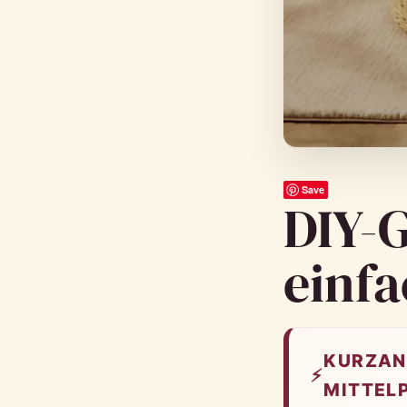
Save
DIY-G
einfa
KURZAN
⚡
MITTEL