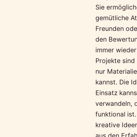
Sie ermögliche
gemütliche At
Freunden oder
den Bewertun
immer wieder 
Projekte sind
nur Materiali
kannst. Die Id
Einsatz kanns
verwandeln, d
funktional is
kreative Idee
aus den Erfah