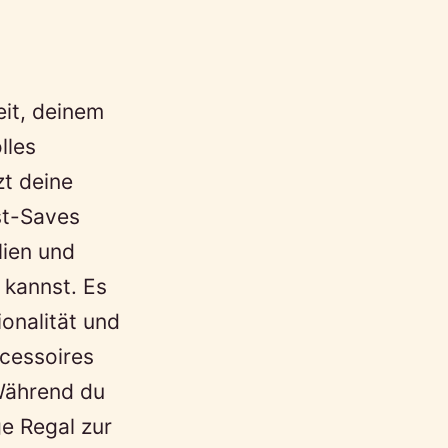
it, deinem
lles
zt deine
st-Saves
lien und
 kannst. Es
onalität und
ccessoires
 Während du
ge Regal zur