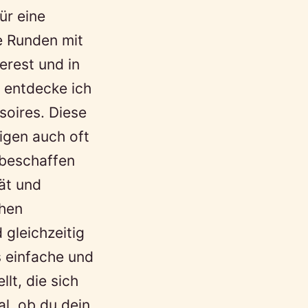
ür eine
e Runden mit
erest und in
 entdecke ich
soires. Diese
igen auch oft
 beschaffen
tät und
chen
 gleichzeitig
s einfache und
lt, die sich
al, ob du dein