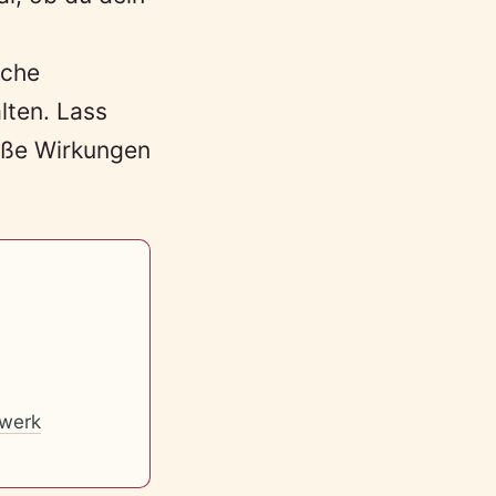
iche
lten. Lass
oße Wirkungen
werk