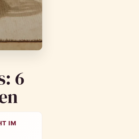
: 6
een
T IM