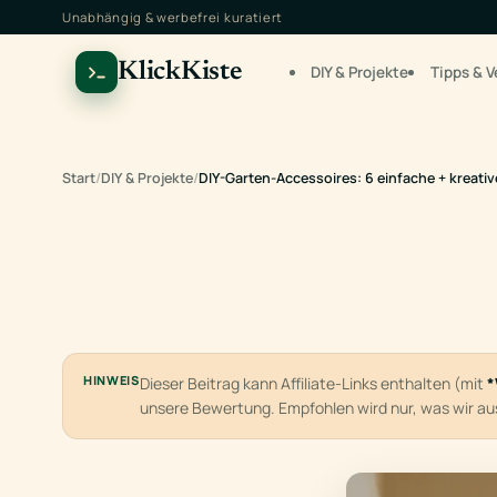
Unabhängig & werbefrei kuratiert
KlickKiste
DIY & Projekte
Tipps & V
Start
/
DIY & Projekte
/
DIY-Garten-Accessoires: 6 einfache + kreativ
HINWEIS
Dieser Beitrag kann Affiliate-Links enthalten (mit
*
unsere Bewertung. Empfohlen wird nur, was wir a