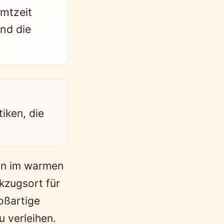
amtzeit
und die
iken, die
en im warmen
kzugsort für
oßartige
 verleihen.