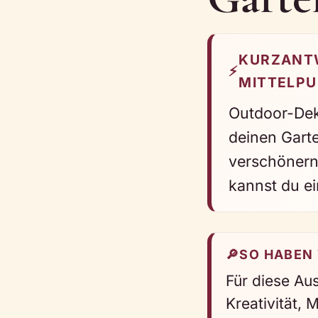
KURZANTW
⚡
MITTELPU
Outdoor-Dek
deinen Gart
verschönern 
kannst du e
🔎
SO HABEN
Für diese Au
Kreativität,