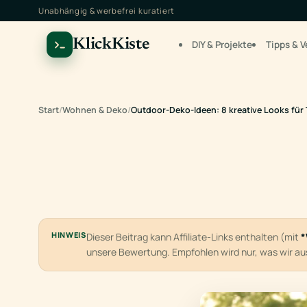
Unabhängig & werbefrei kuratiert
KlickKiste
DIY & Projekte
Tipps & V
Start
/
Wohnen & Deko
/
Outdoor-Deko-Ideen: 8 kreative Looks für
HINWEIS
Dieser Beitrag kann Affiliate-Links enthalten (mit
*
unsere Bewertung. Empfohlen wird nur, was wir a