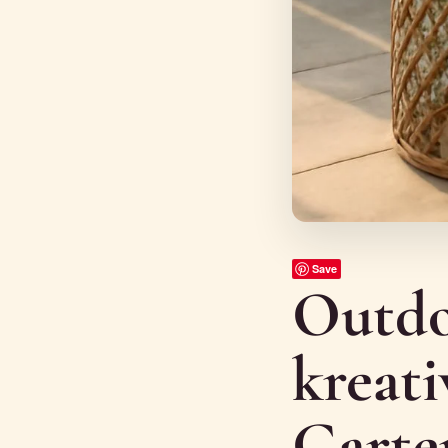
Save
Outdo
kreati
Garte