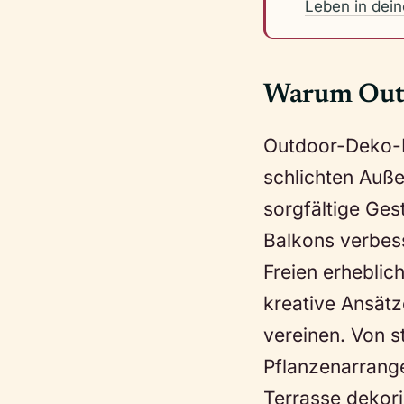
Leben in dei
Warum Outd
Outdoor-Deko-Id
schlichten Auß
sorgfältige Ges
Balkons verbes
Freien erheblic
kreative Ansätz
vereinen. Von 
Pflanzenarrange
Terrasse dekori