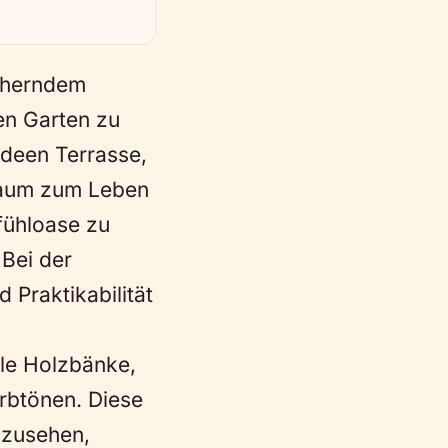
scherndem
en Garten zu
deen Terrasse,
 Raum zum Leben
fühloase zu
 Bei der
 Praktikabilität
ale Holzbänke,
rbtönen. Diese
nzusehen,