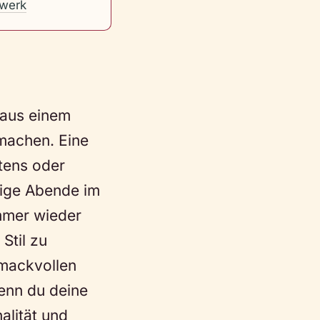
werk
 aus einem
machen. Eine
rtens oder
lige Abende im
immer wieder
Stil zu
hmackvollen
Wenn du deine
alität und