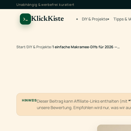
Unabhängig & werbefrei kuratiert
KlickKiste
DIY & Projekte
Tipps & V
Start
/
DIY & Projekte
/
1 einfache Makramee-DIYs für 2026 —…
HINWEIS
Dieser Beitrag kann Affiliate-Links enthalten (mit
*
unsere Bewertung. Empfohlen wird nur, was wir a