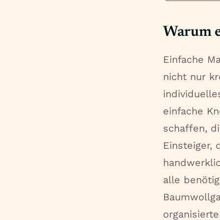
Warum e
Einfache Ma
nicht nur k
individuell
einfache K
schaffen, di
Einsteiger,
handwerklic
alle benöti
Baumwollgar
organisiert