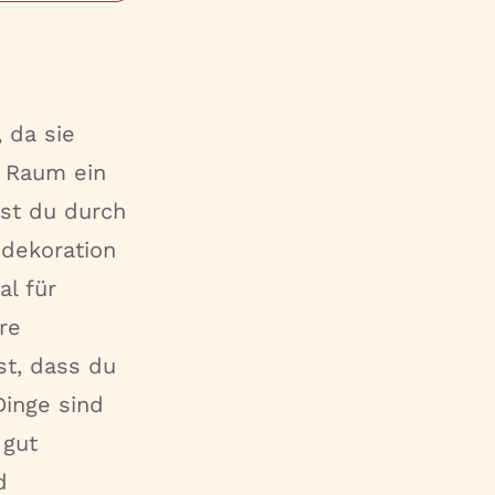
 da sie
m Raum ein
nst du durch
dekoration
al für
re
st, dass du
Dinge sind
 gut
d