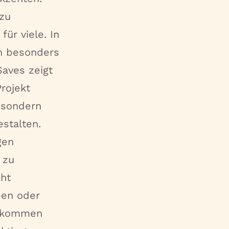
 zu
ür viele. In
ch besonders
Saves zeigt
rojekt
, sondern
stalten.
gen
 zu
cht
ben oder
s kommen