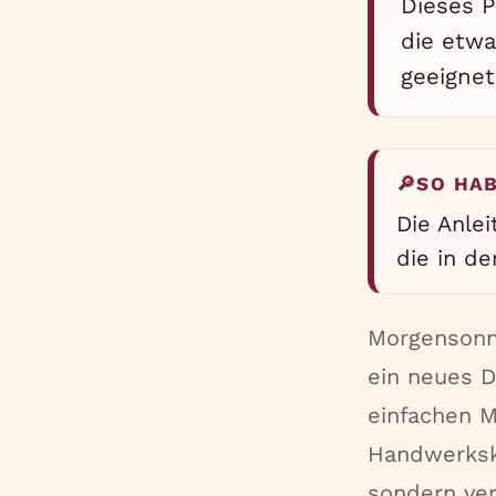
Dieses P
die etw
geeignet
🔎
SO HA
Die Anle
die in d
Morgensonne
ein neues D
einfachen M
Handwerksku
sondern ve