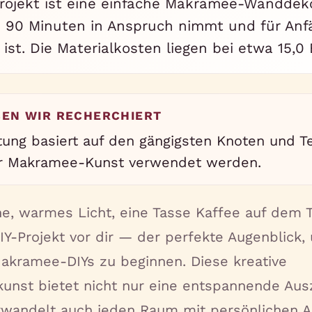
rojekt ist eine einfache Makramee-Wanddeko
a 90 Minuten in Anspruch nimmt und für Anf
 ist. Die Materialkosten liegen bei etwa 15,0
BEN WIR RECHERCHIERT
itung basiert auf den gängigsten Knoten und T
er Makramee-Kunst verwendet werden.
, warmes Licht, eine Tasse Kaffee auf dem 
IY-Projekt vor dir — der perfekte Augenblick,
akramee-DIYs zu beginnen. Diese kreative
nst bietet nicht nur eine entspannende Ausz
rwandelt auch jeden Raum mit persönlichen A