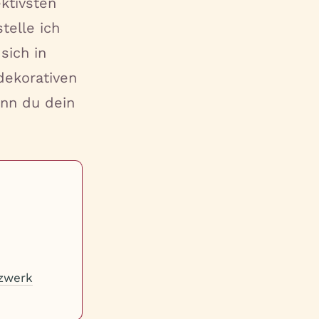
ktivsten
telle ich
sich in
dekorativen
enn du dein
zwerk