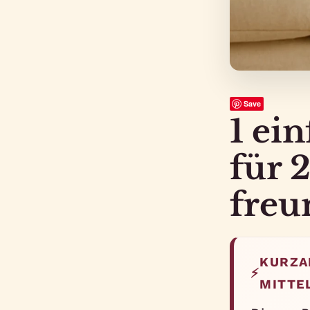
Save
1 ei
für 
freu
KURZA
⚡
MITTE