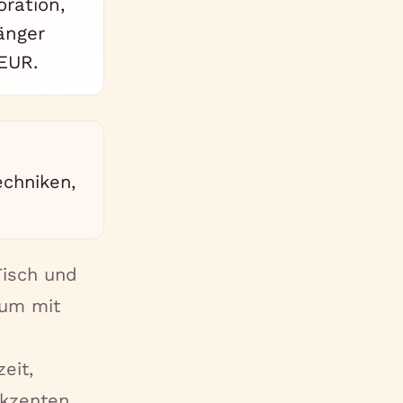
ration,
änger
 EUR.
echniken,
Tisch und
 um mit
eit,
kzenten.