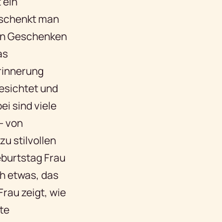
 ein
s schenkt man
nen Geschenken
as
Erinnerung
esichtet und
ei sind viele
– von
u stilvollen
eburtstag Frau
ch etwas, das
rau zeigt, wie
hte