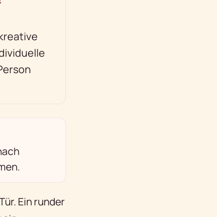
kreative
dividuelle
 Person
 nach
rmen.
Tür. Ein runder