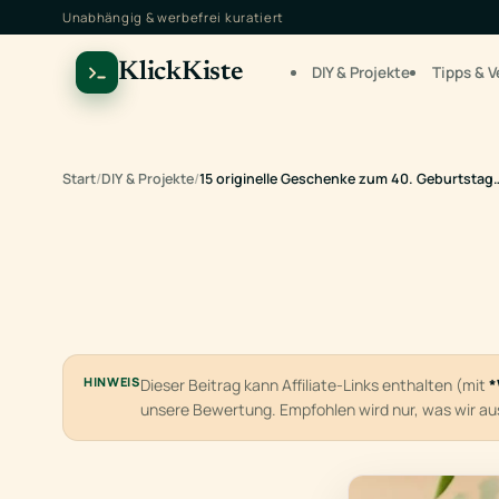
Unabhängig & werbefrei kuratiert
KlickKiste
DIY & Projekte
Tipps & V
Start
/
DIY & Projekte
/
15 originelle Geschenke zum 40. Geburtstag
HINWEIS
Dieser Beitrag kann Affiliate-Links enthalten (mit
*
unsere Bewertung. Empfohlen wird nur, was wir a