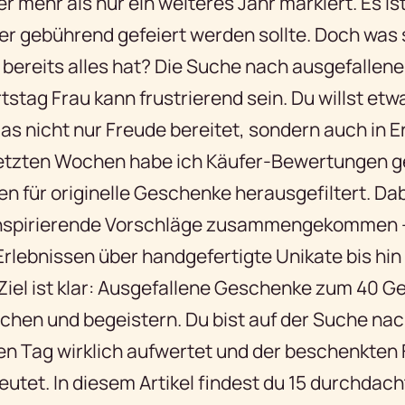
r mehr als nur ein weiteres Jahr markiert. Es ist
der gebührend gefeiert werden sollte. Doch wa
ie bereits alles hat? Die Suche nach ausgefalle
stag Frau kann frustrierend sein. Du willst etw
as nicht nur Freude bereitet, sondern auch in 
n letzten Wochen habe ich Käufer-Bewertungen g
en für originelle Geschenke herausgefiltert. Dab
 inspirierende Vorschläge zusammengekommen 
rlebnissen über handgefertigte Unikate bis hin z
Ziel ist klar: Ausgefallene Geschenke zum 40 G
schen und begeistern. Du bist auf der Suche na
n Tag wirklich aufwertet und der beschenkten F
edeutet. In diesem Artikel findest du 15 durchdac