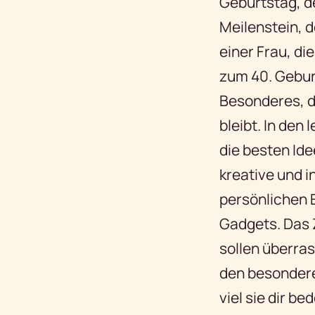
Geburtstag, de
Meilenstein, 
einer Frau, d
zum 40. Geburt
Besonderes, d
bleibt. In de
die besten Ide
kreative und
persönlichen E
Gadgets. Das 
sollen überra
den besondere
viel sie dir b