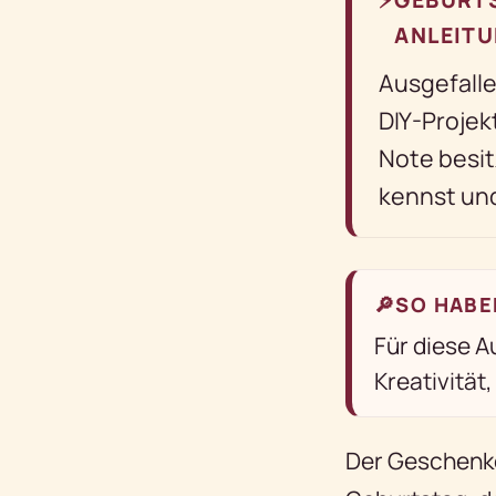
ANLEITU
Ausgefalle
DIY-Projek
Note besit
kennst und
🔎
SO HABE
Für diese A
Kreativität
Der Geschenket