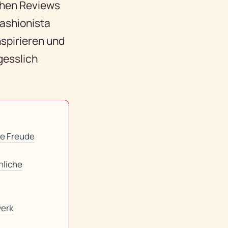
ichen Reviews
Fashionista
nspirieren und
gesslich
ie Freude
nliche
erk