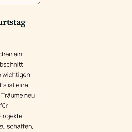
rtstag
chen ein
bschnitt
n wichtigen
Es ist eine
re Träume neu
für
Projekte
zu schaffen,