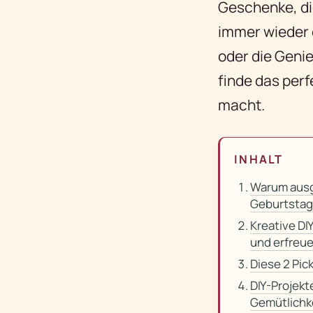
Geschenke, di
immer wieder e
oder die Genie
finde das per
macht.
INHALT
Warum ausg
Geburtstag
Kreative DI
und erfreu
Diese 2 Pic
DIY-Projekt
Gemütlichk