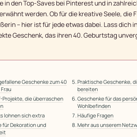
e in den Top-Saves bei Pinterest und in zahlre
rwähnt werden. Ob für die kreative Seele, die 
ßerin – hier ist für jede etwas dabei. Lass dich i
fekte Geschenk, das ihren 40. Geburtstag unver
efallene Geschenke zum 40
Praktische Geschenke, d
 Frau
bereiten
Y-Projekte, die überraschen
Geschenke für das persö
en
Wohlbefinden
ks lohnen sich extra
Häufige Fragen
e für Dekoration und
Mehr aus unserem Netzw
eit