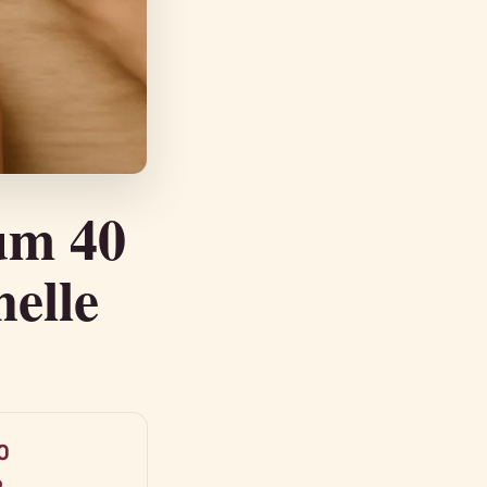
um 40
nelle
0
R