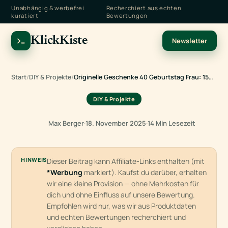
Unabhängig & werbefrei
Recherchiert aus echten
kuratiert
Bewertungen
KlickKiste
Newsletter
Start
/
DIY & Projekte
/
Originelle Geschenke 40 Geburtstag Frau: 15…
DIY & Projekte
Max Berger
·
18. November 2025
·
14 Min Lesezeit
HINWEIS
Dieser Beitrag kann Affiliate-Links enthalten (mit
*Werbung
markiert). Kaufst du darüber, erhalten
wir eine kleine Provision — ohne Mehrkosten für
dich und ohne Einfluss auf unsere Bewertung.
Empfohlen wird nur, was wir aus Produktdaten
und echten Bewertungen recherchiert und