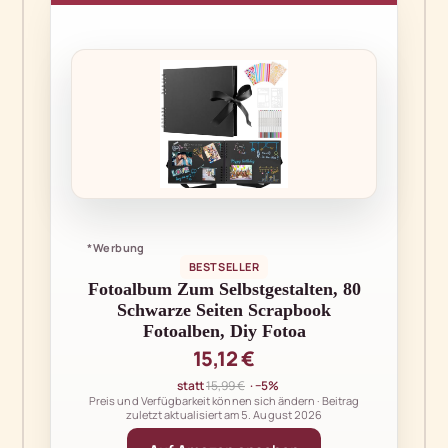
*Werbung
BESTSELLER
Fotoalbum Zum Selbstgestalten, 80
Schwarze Seiten Scrapbook
Fotoalben, Diy Fotoa
15,12 €
statt
15,99 €
· −5%
Preis und Verfügbarkeit können sich ändern · Beitrag
zuletzt aktualisiert am
5. August 2026