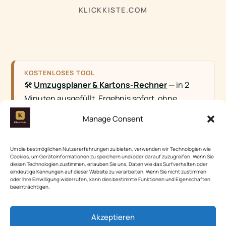
KLICKKISTE.COM
KOSTENLOSES TOOL
🛠️
Umzugsplaner & Kartons-Rechner
— in 2
Minuten ausgefüllt, Ergebnis sofort, ohne
Anmeldung.
Manage Consent
#Selbstgemachte Geschenke
Um die bestmöglichen Nutzererfahrungen zu bieten, verwenden wir Technologien wie
Cookies, um Geräteinformationen zu speichern und/oder darauf zuzugreifen. Wenn Sie
diesen Technologien zustimmen, erlauben Sie uns, Daten wie das Surfverhalten oder
eindeutige Kennungen auf dieser Website zu verarbeiten. Wenn Sie nicht zustimmen
oder Ihre Einwilligung widerrufen, kann dies bestimmte Funktionen und Eigenschaften
beeinträchtigen.
GESCHRIEBEN VON
Max Berger
Ich bin Max, Wahl-Hamburger, Heimwerker aus
Akzeptieren
Leidenschaft und der Kopf hinter KlickKiste. Angefangen