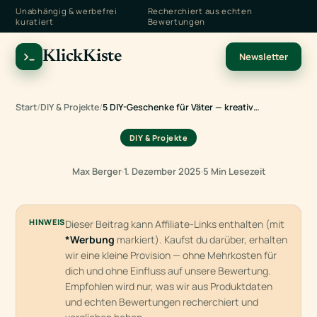
Unabhängig & werbefrei
Recherchiert aus echten
kuratiert
Bewertungen
KlickKiste
Newsletter
Start
/
DIY & Projekte
/
5 DIY-Geschenke für Väter — kreativ…
DIY & Projekte
Max Berger
·
1. Dezember 2025
·
5 Min Lesezeit
HINWEIS
Dieser Beitrag kann Affiliate-Links enthalten (mit
*Werbung
markiert). Kaufst du darüber, erhalten
wir eine kleine Provision — ohne Mehrkosten für
dich und ohne Einfluss auf unsere Bewertung.
Empfohlen wird nur, was wir aus Produktdaten
und echten Bewertungen recherchiert und