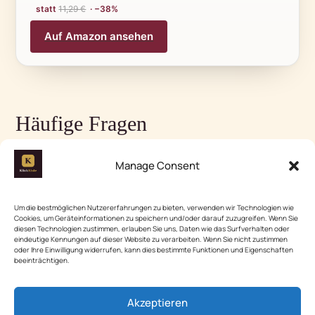
statt
11,29 €
· −38%
Auf Amazon ansehen
Häufige Fragen
Manage Consent
📊 In Zahlen
Der deutsche Möbelmarkt wird auf
Um die bestmöglichen Nutzererfahrungen zu bieten, verwenden wir Technologien wie
Cookies, um Geräteinformationen zu speichern und/oder darauf zuzugreifen. Wenn Sie
rund 52 Milliarden US-Dollar bewertet.
diesen Technologien zustimmen, erlauben Sie uns, Daten wie das Surfverhalten oder
Quelle: Mordor Intelligence, 2024
eindeutige Kennungen auf dieser Website zu verarbeiten. Wenn Sie nicht zustimmen
oder Ihre Einwilligung widerrufen, kann dies bestimmte Funktionen und Eigenschaften
beeinträchtigen.
Der deutsche Home-Decor-Markt
erreichte 2024 ein Volumen von 35
Milliarden US-Dollar und soll bis 2033
Akzeptieren