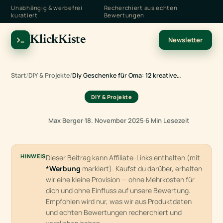
Unabhängig & werbefrei
Recherchiert aus echten
kuratiert
Bewertungen
KlickKiste
Newsletter
Start
/
DIY & Projekte
/
Diy Geschenke für Oma: 12 kreative…
DIY & Projekte
Max Berger
·
18. November 2025
·
6 Min Lesezeit
HINWEIS
Dieser Beitrag kann Affiliate-Links enthalten (mit
*Werbung
markiert). Kaufst du darüber, erhalten
wir eine kleine Provision — ohne Mehrkosten für
dich und ohne Einfluss auf unsere Bewertung.
Empfohlen wird nur, was wir aus Produktdaten
und echten Bewertungen recherchiert und