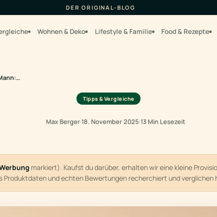
DER ORIGINAL-BLOG
ergleiche
Wohnen & Deko
Lifestyle & Familie
Food & Rezepte
 Mann:…
Tipps & Vergleiche
Max Berger
·
18. November 2025
·
13 Min Lesezeit
Werbung
markiert). Kaufst du darüber, erhalten wir eine kleine Provis
us Produktdaten und echten Bewertungen recherchiert und verglichen 