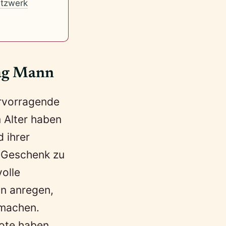
tzwerk
tag Mann
rvorragende
m Alter haben
d ihrer
n Geschenk zu
volle
n anregen,
 machen.
Note haben