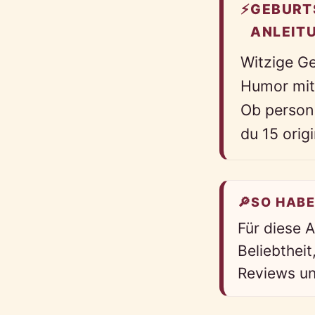
⚡
GEBURT
ANLEIT
Witzige G
Humor mit
Ob persona
du 15 origi
🔎
SO HABE
Für diese 
Beliebtheit
Reviews un