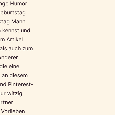
enge Humor
Geburtstag
stag Mann
n kennst und
em Artikel
 als auch zum
onderer
die eine
h an diesem
nd Pinterest-
ur witzig
rtner
 Vorlieben