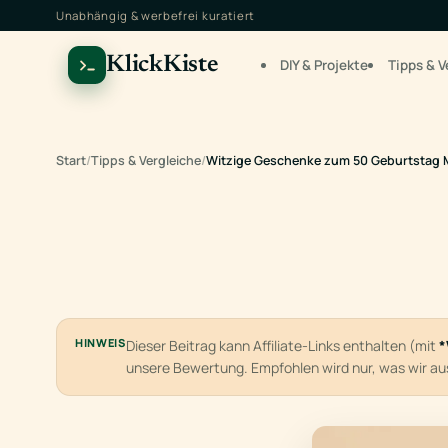
Unabhängig & werbefrei kuratiert
KlickKiste
DIY & Projekte
Tipps & V
Start
/
Tipps & Vergleiche
/
Witzige Geschenke zum 50 Geburtstag
HINWEIS
Dieser Beitrag kann Affiliate-Links enthalten (mit
*
unsere Bewertung. Empfohlen wird nur, was wir a