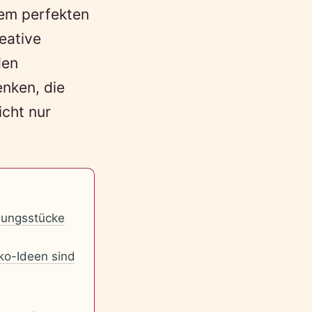
dem perfekten
reative
den
nken, die
cht nur
idungsstücke
eko-Ideen sind