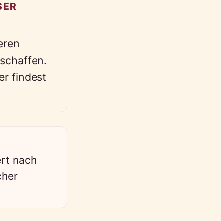
SER
eren
schaffen.
er findest
ert nach
cher