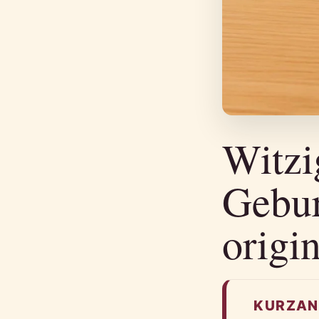
Witzi
Gebur
origi
KURZAN