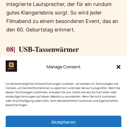
integrierte Lautsprecher, der für ein rundum
gutes Klangerlebnis sorgt. So wird jeder
Filmabend zu einem besonderen Event, das an
den 60. Geburtstag erinnert.
08|
USB-Tassenwärmer
Diese praktische Idee zieht immer wieder die
Manage Consent
Aufmerksamkeit auf sich — ein USB-
Tassenwärmer, der selbst bei längeren
Um die bestmöglichen Nutzererfahrungen zu bieten, verwenden wir Technologien wie
Arbeitsstunden oder entspannenden Kaffee-
Cookies, um Geräteinformationen zu speichern und/oder darauf zuzugreifen. Wenn Sie
diesen Technologien zustimmen, erlauben Sie uns, Daten wie das Surfverhalten oder
Pausen dafür sorgt, dass der Lieblingsbecher
eindeutige Kennungen auf dieser Website zu verarbeiten. Wenn Sie nicht zustimmen
oder Ihre Einwilligung widerrufen, kann dies bestimmte Funktionen und Eigenschaften
stets warm bleibt. Aus den Bewertungen ergibt
beeinträchtigen.
sich, dass ein kompaktes Modell mit
rutschfester Unterseite besonders beliebt ist,
Akzeptieren