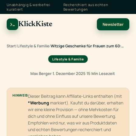
Unabhängig & werbefrei
Recherchiert aus echten
kuratiert
Bewertungen
KlickKiste
Newsletter
Start
/
Lifestyle & Familie
/
Witzige Geschenke für Frauen zum 60:…
Lifestyle & Familie
Max Berger
·
1. Dezember 2025
·
15 Min Lesezeit
HINWEIS
Dieser Beitrag kann Affiliate-Links enthalten (mit
*Werbung
markiert). Kaufst du darüber, erhalten
wir eine kleine Provision — ohne Mehrkosten für
dich und ohne Einfluss auf unsere Bewertung.
Empfohlen wird nur, was wir aus Produktdaten
und echten Bewertungen recherchiert und