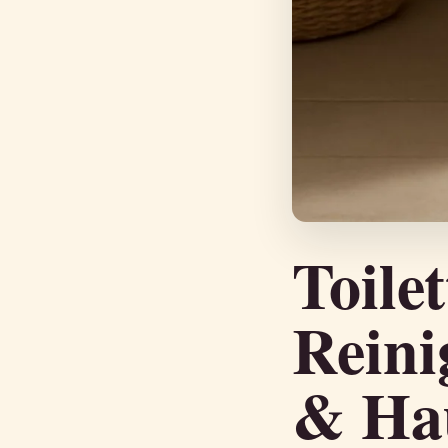
Toile
Reini
& Hau