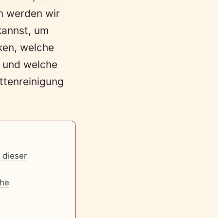
n werden wir
kannst, um
cken, welche
n und welche
ettenreinigung
 dieser
che