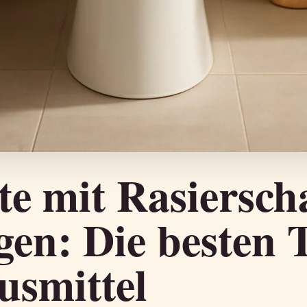
tte mit Rasiersc
gen: Die besten 
smittel