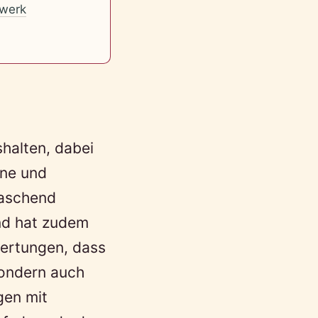
werk
shalten, dabei
ene und
raschend
nd hat zudem
wertungen, dass
 sondern auch
gen mit