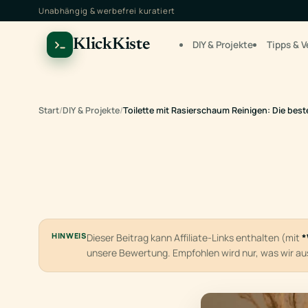
Unabhängig & werbefrei kuratiert
KlickKiste
DIY & Projekte
Tipps & V
Start
/
DIY & Projekte
/
Toilette mit Rasierschaum Reinigen: Die bes
HINWEIS
Dieser Beitrag kann Affiliate-Links enthalten (mit
*
unsere Bewertung. Empfohlen wird nur, was wir a