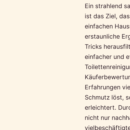
Ein strahlend 
ist das Ziel, da
einfachen Hausm
erstaunliche Er
Tricks herausfil
einfacher und e
Toilettenreinig
Käuferbewertun
Erfahrungen vie
Schmutz löst, s
erleichtert. D
nicht nur nachh
vielbeschäftigt