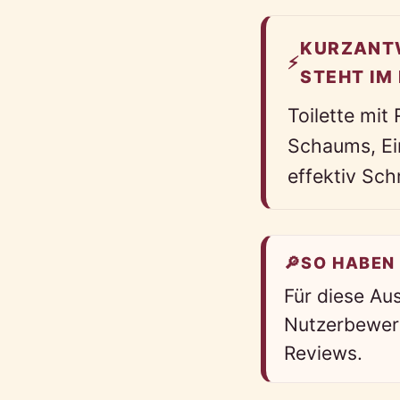
KURZANTW
⚡
STEHT IM
Toilette mit
Schaums, Ei
effektiv Sch
🔎
SO HABEN
Für diese Au
Nutzerbewert
Reviews.