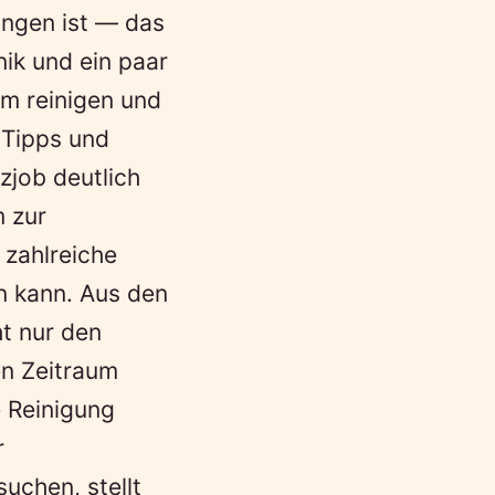
ungen ist — das
nik und ein paar
um reinigen und
 Tipps und
tzjob deutlich
m zur
 zahlreiche
n kann. Aus den
ht nur den
en Zeitraum
 Reinigung
r
suchen, stellt