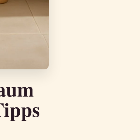
haum
Tipps