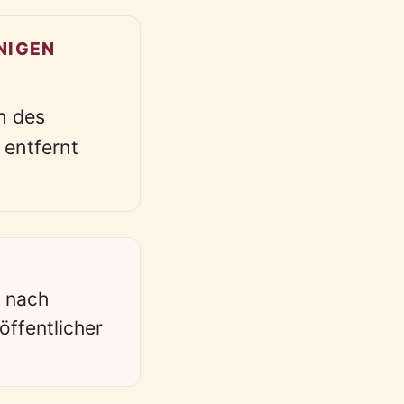
NIGEN
n des
 entfernt
t nach
ffentlicher