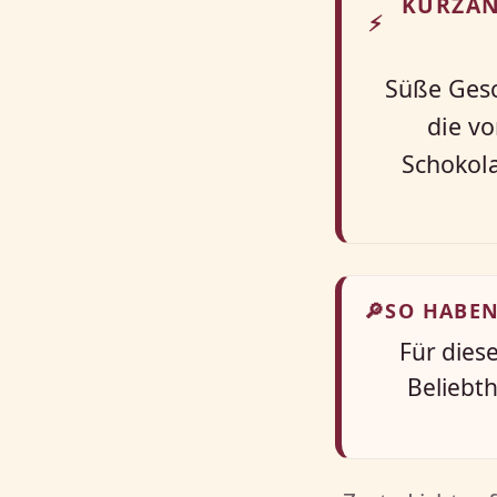
KURZAN
⚡
Süße Gesc
die v
Schokola
🔎
SO HABEN
Für dies
Beliebth