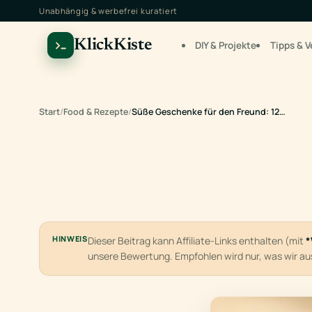
Unabhängig & werbefrei kuratiert
KlickKiste
DIY & Projekte
Tipps & V
Start
/
Food & Rezepte
/
Süße Geschenke für den Freund: 12…
HINWEIS
Dieser Beitrag kann Affiliate-Links enthalten (mit
*
unsere Bewertung. Empfohlen wird nur, was wir a