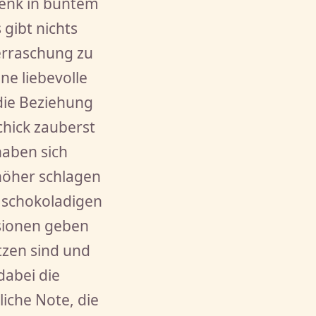
henk in buntem
 gibt nichts
erraschung zu
ne liebevolle
die Beziehung
chick zauberst
haben sich
 höher schlagen
n schokoladigen
nsionen geben
tzen sind und
dabei die
liche Note, die