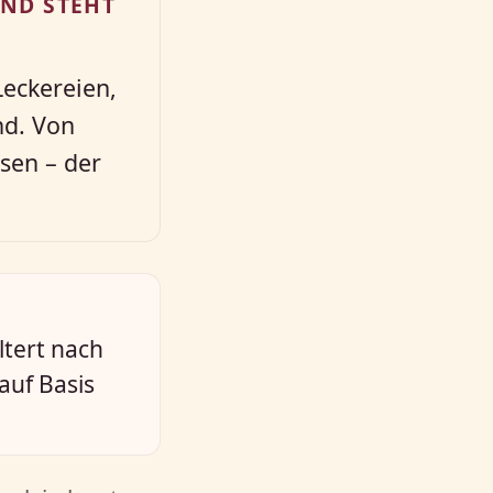
D STEHT I
eckereien,
nd. Von
sen – der
ltert nach
auf Basis