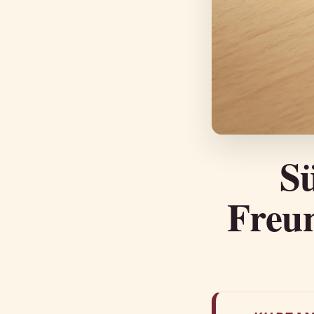
S
Freun