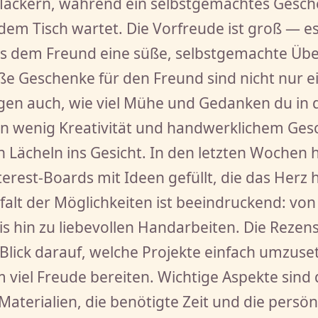
 flackern, während ein selbstgemachtes Gesc
dem Tisch wartet. Die Vorfreude ist groß — es
ls dem Freund eine süße, selbstgemachte Üb
ße Geschenke für den Freund sind nicht nur ei
eigen auch, wie viel Mühe und Gedanken du in 
ein wenig Kreativität und handwerklichem Ges
n Lächeln ins Gesicht. In den letzten Wochen 
terest-Boards mit Ideen gefüllt, die das Herz
elfalt der Möglichkeiten ist beeindruckend: vo
is hin zu liebevollen Handarbeiten. Die Reze
 Blick darauf, welche Projekte einfach umzuse
 viel Freude bereiten. Wichtige Aspekte sind 
terialien, die benötigte Zeit und die persön