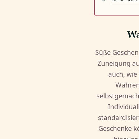
Wa
Süße Geschenk
Zuneigung aus
auch, wie
Während
selbstgemacht
Individua
standardisie
Geschenke kö