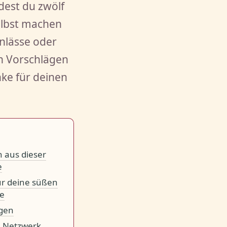
dest du zwölf
elbst machen
Anlässe oder
en Vorschlägen
ke für deinen
 aus dieser
e
ür deine süßen
e
agen
 Netzwerk