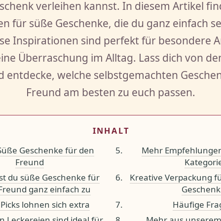
chenk verleihen kannst. In diesem Artikel fin
een für süße Geschenke, die du ganz einfach s
se Inspirationen sind perfekt für besondere 
leine Überraschung im Alltag. Lass dich von d
d entdecke, welche selbstgemachten Geschen
Freund am besten zu euch passen.
INHALT
üße Geschenke für den
Mehr Empfehlungen
Freund
Kategori
est du süße Geschenke für
Kreative Verpackung f
Freund ganz einfach zu
Geschenk
 Picks lohnen sich extra
Häufige Fr
 Leckereien sind ideal für
Mehr aus unserem