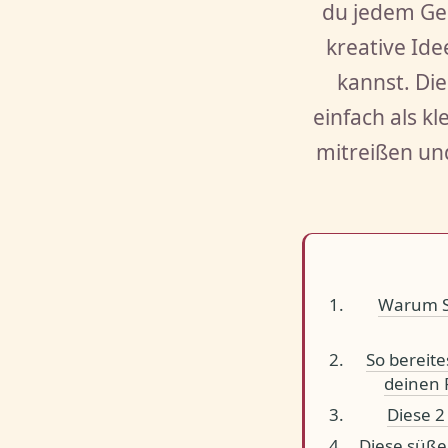
du jedem Ges
kreative Id
kannst. Die
einfach als k
mitreißen un
Warum S
So bereit
deinen 
Diese 2
Diese süßen