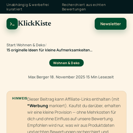
Unabhängig & werbefrei
Recherchiert aus echten
kuratiert
Bewertungen
KlickKiste
Newsletter
Start
/
Wohnen & Deko
/
15 originelle Ideen für kleine Aufmerksamkeiten…
Wohnen & Deko
Max Berger
·
18. November 2025
·
15 Min Lesezeit
HINWEIS
Dieser Beitrag kann Affiliate-Links enthalten (mit
*Werbung
markiert). Kaufst du darüber, erhalten
wir eine kleine Provision — ohne Mehrkosten für
dich und ohne Einfluss auf unsere Bewertung.
Empfohlen wird nur, was wir aus Produktdaten
und echten Bewertungen recherchiert und