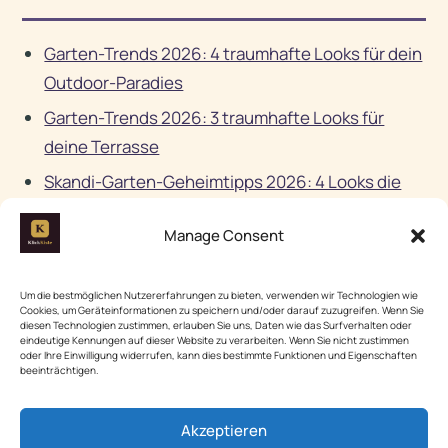
Garten-Trends 2026: 4 traumhafte Looks für dein
Outdoor-Paradies
Garten-Trends 2026: 3 traumhafte Looks für
deine Terrasse
Skandi-Garten-Geheimtipps 2026: 4 Looks die
jetzt im Trend liegen
Manage Consent
Wohnen Deko
Neueste in Wohnen Deko
Um die bestmöglichen Nutzererfahrungen zu bieten, verwenden wir Technologien wie
Cookies, um Geräteinformationen zu speichern und/oder darauf zuzugreifen. Wenn Sie
Mehr aus Wohnen Deko
diesen Technologien zustimmen, erlauben Sie uns, Daten wie das Surfverhalten oder
eindeutige Kennungen auf dieser Website zu verarbeiten. Wenn Sie nicht zustimmen
oder Ihre Einwilligung widerrufen, kann dies bestimmte Funktionen und Eigenschaften
beeinträchtigen.
🔗
VERTIEFEND BEI EXTERNEN QUELLEN
Bundesverband Garten und
Akzeptieren