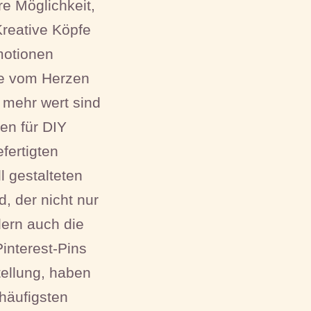
e Möglichkeit,
Kreative Köpfe
motionen
die vom Herzen
 mehr wert sind
nen für DIY
fertigten
l gestalteten
, der nicht nur
dern auch die
interest-Pins
tellung, haben
häufigsten