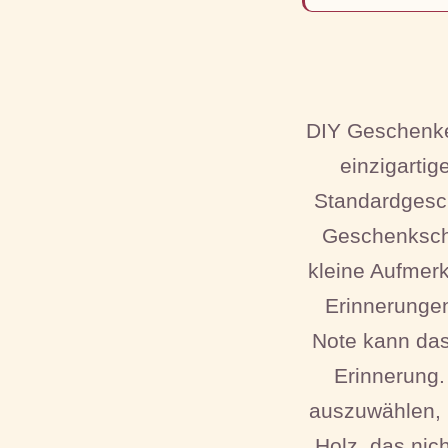
DIY Geschenke
einzigartig
Standardgesch
Geschenkscha
kleine Aufmerk
Erinnerungen
Note kann da
Erinnerung. 
auszuwählen, 
Holz, das nic