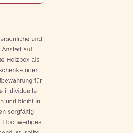
ersönliche und
 Anstatt auf
te Holzbox als
eschenke oder
ufbewahrung für
 individuelle
und bleibt in
en sorgfältig
. Hochwertiges
nd ist, sollte