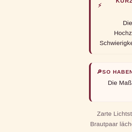
KURZ
⚡
Die
Hochz
Schwierigke
🔎
SO HABE
Die Maße
Zarte Lichts
Brautpaar läch