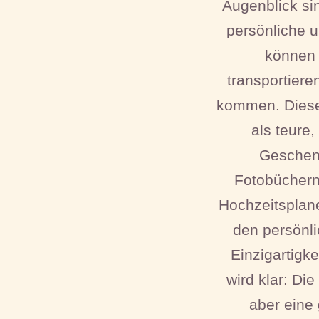
Augenblick si
persönliche u
können 
transportiere
kommen. Diese 
als teure,
Geschenk
Fotobüchern 
Hochzeitsplane
den persönli
Einzigartigk
wird klar: Di
aber eine