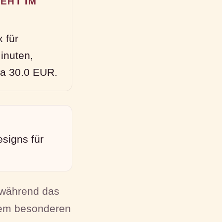
EHT IM
 für
inuten,
twa 30.0 EUR.
signs für
, während das
inem besonderen