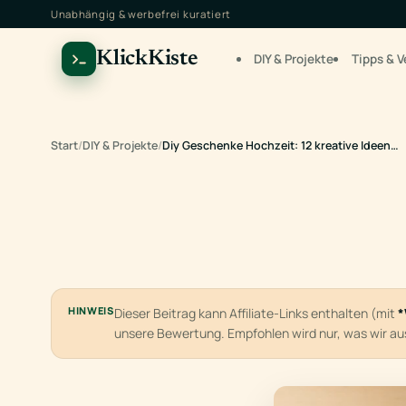
Unabhängig & werbefrei kuratiert
KlickKiste
DIY & Projekte
Tipps & V
Start
/
DIY & Projekte
/
Diy Geschenke Hochzeit: 12 kreative Ideen…
HINWEIS
Dieser Beitrag kann Affiliate-Links enthalten (mit
*
unsere Bewertung. Empfohlen wird nur, was wir a