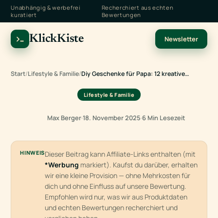
Unabhängig & werbefrei
Recherchiert aus echten
kuratiert
Bewertungen
KlickKiste
Newsletter
Start
/
Lifestyle & Familie
/
Diy Geschenke für Papa: 12 kreative…
Lifestyle & Familie
Max Berger
·
18. November 2025
·
6 Min Lesezeit
HINWEIS
Dieser Beitrag kann Affiliate-Links enthalten (mit
*Werbung
markiert). Kaufst du darüber, erhalten
wir eine kleine Provision — ohne Mehrkosten für
dich und ohne Einfluss auf unsere Bewertung.
Empfohlen wird nur, was wir aus Produktdaten
und echten Bewertungen recherchiert und