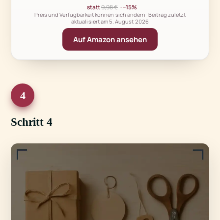
statt
9,98 €
· −15%
Preis und Verfügbarkeit können sich ändern · Beitrag zuletzt
aktualisiert am
5. August 2026
Auf Amazon ansehen
4
Schritt 4