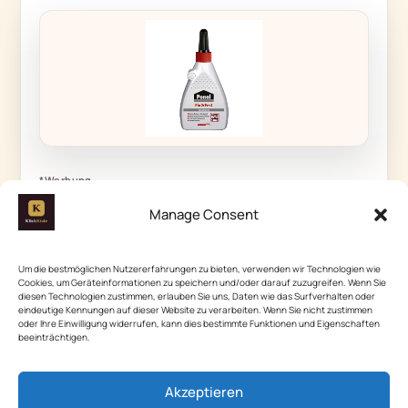
*Werbung
BESTSELLER
Manage Consent
Ponal Express Holzleim, transparent und
schnell trocknender Holzkleber für viels
Um die bestmöglichen Nutzererfahrungen zu bieten, verwenden wir Technologien wie
4,98 €
Cookies, um Geräteinformationen zu speichern und/oder darauf zuzugreifen. Wenn Sie
diesen Technologien zustimmen, erlauben Sie uns, Daten wie das Surfverhalten oder
Preis und Verfügbarkeit können sich ändern · Beitrag zuletzt
eindeutige Kennungen auf dieser Website zu verarbeiten. Wenn Sie nicht zustimmen
aktualisiert am
5. August 2026
oder Ihre Einwilligung widerrufen, kann dies bestimmte Funktionen und Eigenschaften
beeinträchtigen.
Auf Amazon ansehen
Akzeptieren