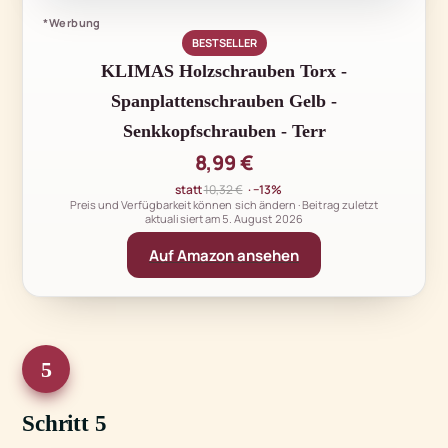
*Werbung
BESTSELLER
KLIMAS Holzschrauben Torx -
Spanplattenschrauben Gelb -
Senkkopfschrauben - Terr
8,99 €
statt
10,32 €
· −13%
Preis und Verfügbarkeit können sich ändern · Beitrag zuletzt
aktualisiert am
5. August 2026
Auf Amazon ansehen
5
Schritt 5