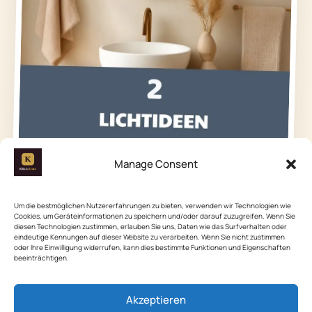
Manage Consent
Um die bestmöglichen Nutzererfahrungen zu bieten, verwenden wir Technologien wie
Cookies, um Geräteinformationen zu speichern und/oder darauf zuzugreifen. Wenn Sie
diesen Technologien zustimmen, erlauben Sie uns, Daten wie das Surfverhalten oder
eindeutige Kennungen auf dieser Website zu verarbeiten. Wenn Sie nicht zustimmen
oder Ihre Einwilligung widerrufen, kann dies bestimmte Funktionen und Eigenschaften
beeinträchtigen.
Ein warmes Licht schafft in jedem Raum eine
Akzeptieren