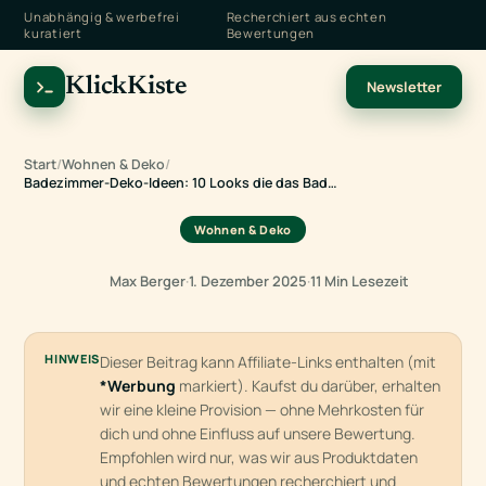
Unabhängig & werbefrei
Recherchiert aus echten
kuratiert
Bewertungen
KlickKiste
Newsletter
Start
/
Wohnen & Deko
/
Badezimmer-Deko-Ideen: 10 Looks die das Bad…
Wohnen & Deko
Max Berger
·
1. Dezember 2025
·
11 Min Lesezeit
HINWEIS
Dieser Beitrag kann Affiliate-Links enthalten (mit
*Werbung
markiert). Kaufst du darüber, erhalten
wir eine kleine Provision — ohne Mehrkosten für
dich und ohne Einfluss auf unsere Bewertung.
Empfohlen wird nur, was wir aus Produktdaten
und echten Bewertungen recherchiert und