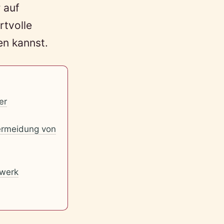
 auf
rtvolle
en kannst.
er
Vermeidung von
werk