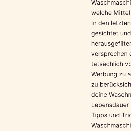
Waschmaschin
welche Mittel
In den letzt
gesichtet und
herausgefilte
versprechen 
tatsächlich v
Werbung zu a
zu berücksic
deine Waschm
Lebensdauer z
Tipps und Tri
Waschmaschin