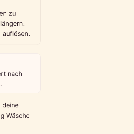
en zu
längern.
 auflösen.
ert nach
.
 deine
ßig Wäsche