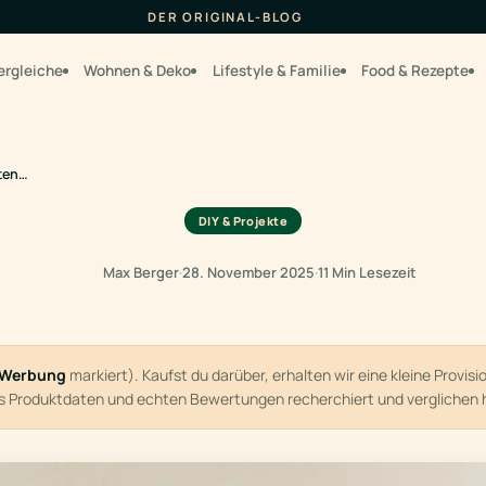
DER ORIGINAL-BLOG
ergleiche
Wohnen & Deko
Lifestyle & Familie
Food & Rezepte
sten…
DIY & Projekte
Max Berger
·
28. November 2025
·
11 Min Lesezeit
Werbung
markiert). Kaufst du darüber, erhalten wir eine kleine Provis
us Produktdaten und echten Bewertungen recherchiert und verglichen 