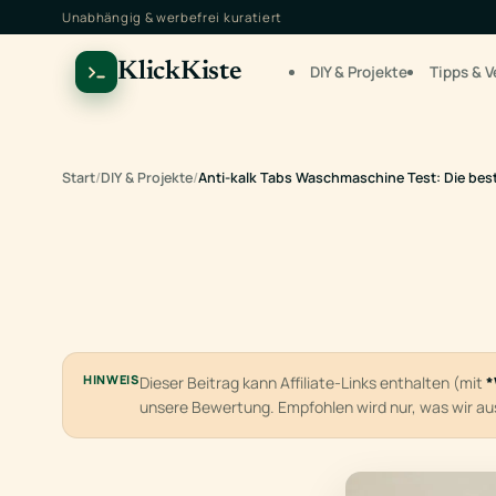
Unabhängig & werbefrei kuratiert
KlickKiste
DIY & Projekte
Tipps & V
Start
/
DIY & Projekte
/
Anti-kalk Tabs Waschmaschine Test: Die be
HINWEIS
Dieser Beitrag kann Affiliate-Links enthalten (mit
*
unsere Bewertung. Empfohlen wird nur, was wir a