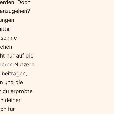
werden. Doch
v anzugehen?
tungen
ittel
aschine
schen
ht nur auf die
deren Nutzern
 beitragen,
n und die
t du erprobte
in deiner
ch für