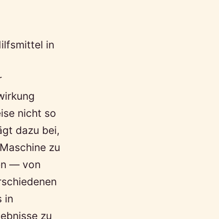
lfsmittel in
r
wirkung
ise nicht so
ägt dazu bei,
r Maschine zu
nen — von
erschiedenen
 in
ebnisse zu