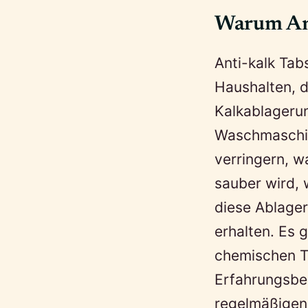
Warum An
Anti-kalk Tab
Haushalten, 
Kalkablageru
Waschmaschin
verringern, w
sauber wird, 
diese Ablager
erhalten. Es 
chemischen Ta
Erfahrungsber
regelmäßigen