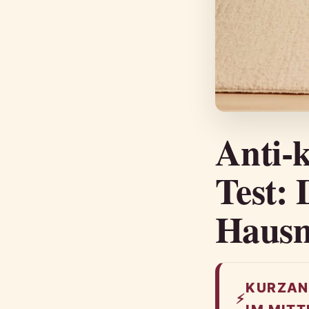
Anti-
Test: 
Hausm
KURZAN
⚡