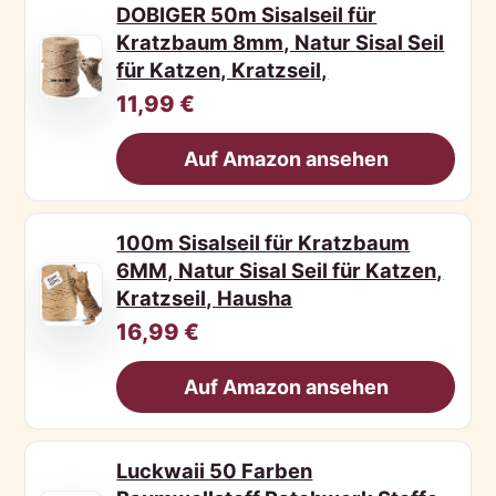
DOBIGER 50m Sisalseil für
Kratzbaum 8mm, Natur Sisal Seil
für Katzen, Kratzseil,
11,99 €
Auf Amazon ansehen
100m Sisalseil für Kratzbaum
6MM, Natur Sisal Seil für Katzen,
Kratzseil, Hausha
16,99 €
Auf Amazon ansehen
Luckwaii 50 Farben