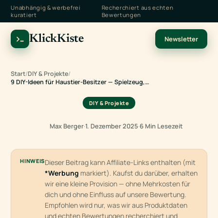
Unabhängig & werbefrei
Recherchiert aus echten
kuratiert
Bewertungen
KlickKiste
Newsletter
Start
/
DIY & Projekte
/
9 DIY-Ideen für Haustier-Besitzer — Spielzeug,…
DIY & Projekte
Max Berger
·
1. Dezember 2025
·
6 Min Lesezeit
HINWEIS
Dieser Beitrag kann Affiliate-Links enthalten (mit
*Werbung
markiert). Kaufst du darüber, erhalten
wir eine kleine Provision — ohne Mehrkosten für
dich und ohne Einfluss auf unsere Bewertung.
Empfohlen wird nur, was wir aus Produktdaten
und echten Bewertungen recherchiert und