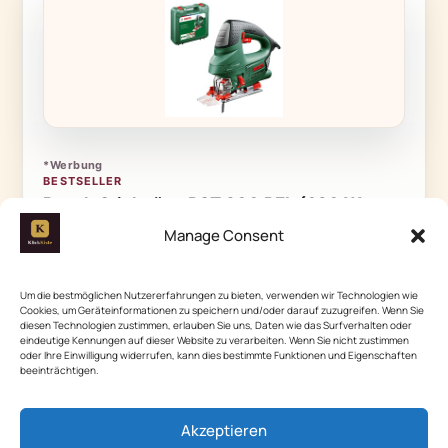
*Werbung
BESTSELLER
Bosch Stichsäge PST 900 PEL (620 Watt,
Schnitttiefe 90 mm, im Kunststoffkoffer),
Manage Consent
80,90 €
statt
129,14 €
· −37%
Um die bestmöglichen Nutzererfahrungen zu bieten, verwenden wir Technologien wie
Preis und Verfügbarkeit können sich ändern · Beitrag zuletzt
Cookies, um Geräteinformationen zu speichern und/oder darauf zuzugreifen. Wenn Sie
aktualisiert am
5. August 2026
diesen Technologien zustimmen, erlauben Sie uns, Daten wie das Surfverhalten oder
eindeutige Kennungen auf dieser Website zu verarbeiten. Wenn Sie nicht zustimmen
Auf Amazon ansehen
oder Ihre Einwilligung widerrufen, kann dies bestimmte Funktionen und Eigenschaften
beeinträchtigen.
Akzeptieren