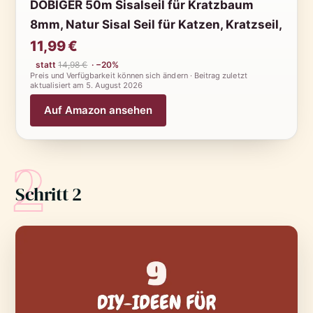
DOBIGER 50m Sisalseil für Kratzbaum
8mm, Natur Sisal Seil für Katzen, Kratzseil,
11,99 €
statt
14,98 €
· −20%
Preis und Verfügbarkeit können sich ändern · Beitrag zuletzt
aktualisiert am
5. August 2026
Auf Amazon ansehen
2
Schritt 2