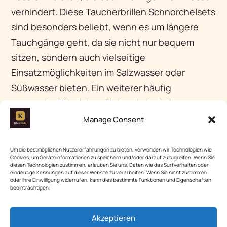
verhindert. Diese Taucherbrillen Schnorchelsets
sind besonders beliebt, wenn es um längere
Tauchgänge geht, da sie nicht nur bequem
sitzen, sondern auch vielseitige
Einsatzmöglichkeiten im Salzwasser oder
Süßwasser bieten. Ein weiterer häufig
genannter Tipp ist, auf integrierte Anti-
Beschlag-Technologien zu achten, die das
Manage Consent
Sichtfeld klar halten. Ein klares Sichtfeld und der
angenehme Sitz bringen das Unterwasser-
Um die bestmöglichen Nutzererfahrungen zu bieten, verwenden wir Technologien wie
Cookies, um Geräteinformationen zu speichern und/oder darauf zuzugreifen. Wenn Sie
Abenteuer auf ein neues Level.
diesen Technologien zustimmen, erlauben Sie uns, Daten wie das Surfverhalten oder
eindeutige Kennungen auf dieser Website zu verarbeiten. Wenn Sie nicht zustimmen
oder Ihre Einwilligung widerrufen, kann dies bestimmte Funktionen und Eigenschaften
beeinträchtigen.
RECHERCHE-TIPP
💡
„Investiere in ein hochwertiges Set,
Akzeptieren
wenn du regelmäßig schnorcheln