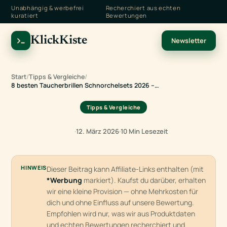
Unabhängig & werbefrei
Recherchiert aus echten
kuratiert
Bewertungen
KlickKiste
Newsletter
Start
/
Tipps & Vergleiche
/
8 besten Taucherbrillen Schnorchelsets 2026 –…
Tipps & Vergleiche
·
12. März 2026
·
10 Min Lesezeit
HINWEIS
Dieser Beitrag kann Affiliate-Links enthalten (mit
*Werbung
markiert). Kaufst du darüber, erhalten
wir eine kleine Provision — ohne Mehrkosten für
dich und ohne Einfluss auf unsere Bewertung.
Empfohlen wird nur, was wir aus Produktdaten
und echten Bewertungen recherchiert und