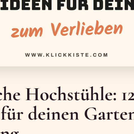
che Hochstühle: 1
 für deinen Garte
ing