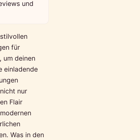
Reviews und
tilvollen
gen für
t, um deinen
e einladende
tungen
nicht nur
en Flair
n modernen
rlichen
gen. Was in den