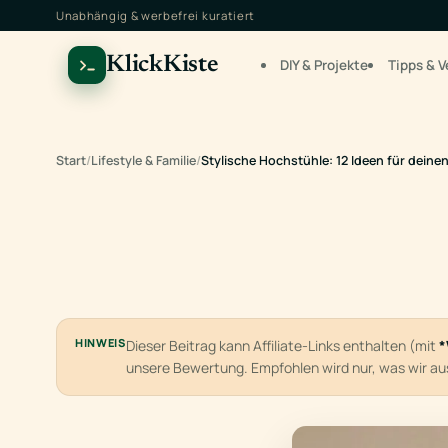
Unabhängig & werbefrei kuratiert
KlickKiste
DIY & Projekte
Tipps & V
Start
/
Lifestyle & Familie
/
Stylische Hochstühle: 12 Ideen für deine
HINWEIS
Dieser Beitrag kann Affiliate-Links enthalten (mit
*
unsere Bewertung. Empfohlen wird nur, was wir a