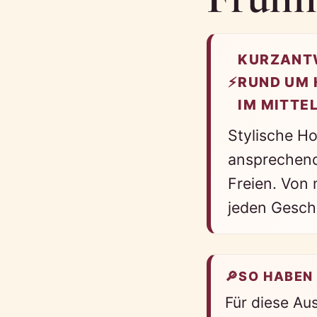
KURZANTW
⚡
RUND UM 
IM MITTE
Stylische H
ansprechend
Freien. Von 
jeden Gesch
🔎
SO HABEN
Für diese Au