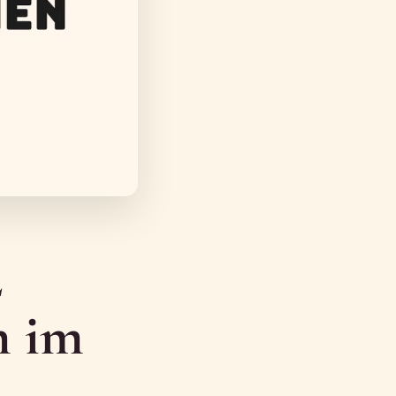
2
n im