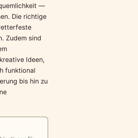
equemlichkeit —
n. Die richtige
wetterfeste
en. Zudem sind
nem
kreative Ideen,
h funktional
erung bis hin zu
ine