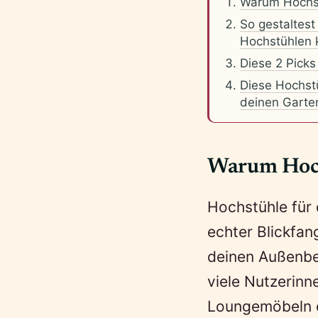
Warum Hochs
So gestaltest
Hochstühlen k
Diese 2 Picks
Diese Hochstü
deinen Garte
Warum Hoch
Hochstühle für 
echter Blickfan
deinen Außenber
viele Nutzerinn
Loungemöbeln e