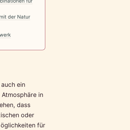
binationen für
mit der Natur
werk
 auch ein
e Atmosphäre in
sehen, dass
tischen oder
glichkeiten für