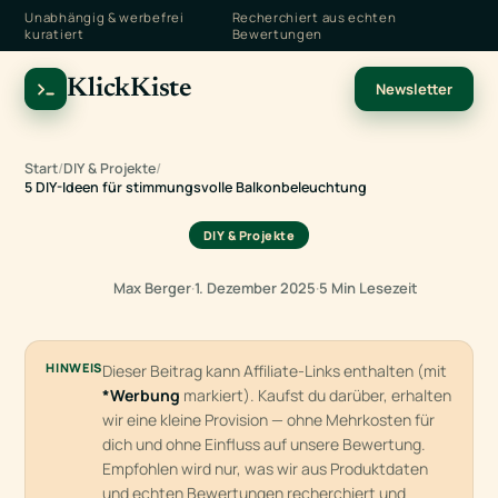
Unabhängig & werbefrei
Recherchiert aus echten
kuratiert
Bewertungen
KlickKiste
Newsletter
Start
/
DIY & Projekte
/
5 DIY-Ideen für stimmungsvolle Balkonbeleuchtung
DIY & Projekte
Max Berger
·
1. Dezember 2025
·
5 Min Lesezeit
HINWEIS
Dieser Beitrag kann Affiliate-Links enthalten (mit
*Werbung
markiert). Kaufst du darüber, erhalten
wir eine kleine Provision — ohne Mehrkosten für
dich und ohne Einfluss auf unsere Bewertung.
Empfohlen wird nur, was wir aus Produktdaten
und echten Bewertungen recherchiert und