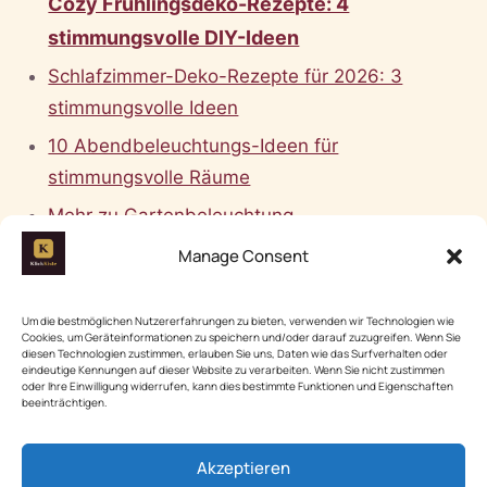
Cozy Frühlingsdeko-Rezepte: 4
stimmungsvolle DIY-Ideen
Schlafzimmer-Deko-Rezepte für 2026: 3
stimmungsvolle Ideen
10 Abendbeleuchtungs-Ideen für
stimmungsvolle Räume
Mehr zu Gartenbeleuchtung
Bleibende Geschenke für Männer: 15 originelle
Manage Consent
Ideen für 2026
Diy Projekte
Um die bestmöglichen Nutzererfahrungen zu bieten, verwenden wir Technologien wie
Cookies, um Geräteinformationen zu speichern und/oder darauf zuzugreifen. Wenn Sie
diesen Technologien zustimmen, erlauben Sie uns, Daten wie das Surfverhalten oder
eindeutige Kennungen auf dieser Website zu verarbeiten. Wenn Sie nicht zustimmen
oder Ihre Einwilligung widerrufen, kann dies bestimmte Funktionen und Eigenschaften
beeinträchtigen.
🔗
VERTIEFEND BEI EXTERNEN QUELLEN
Akzeptieren
Wikipedia: Heimwerken ↗