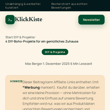
Unabhängig & werbefrei
Recherchiert aus echten
kuratiert
Bewertungen
KlickKiste
Newsletter
Start
/
DIY & Projekte
/
4 DIY-Boho-Projekte für ein gemütliches Zuhause
DIY & Projekte
Max Berger
·
1. Dezember 2025
·
6 Min Lesezeit
HINWEIS
Dieser Beitrag kann Affiliate-Links enthalten (mit
*Werbung
markiert). Kaufst du darüber, erhalten
wir eine kleine Provision — ohne Mehrkosten für
dich und ohne Einfluss auf unsere Bewertung.
Empfohlen wird nur, was wir aus Produktdaten
und echten Bewertungen recherchiert und