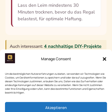
Lass den Leim mindestens 30
Minuten trocknen, bevor du das Regal
belastest, für optimale Haftung.
4 nachhaltige DIY-Projekte
Auch interessant:
für ein umweltfreundliches Zuhause
Manage Consent
Upcycling-Glas-Ideen: 10
Mehr dazu:
Um die bestmöglichen Nutzererfahrungen zu bieten, verwenden wir Technologien wie
kreative Projekte für Zuhause leicht
Cookies, um Geräteinformationen zu speichern und/oder darauf zuzugreifen. Wenn Sie
diesen Technologien zustimmen, erlauben Sie uns, Daten wie das Surfverhalten oder
umsetzen
eindeutige Kennungen auf dieser Website zu verarbeiten. Wenn Sie nicht zustimmen
oder Ihre Einwilligung widerrufen, kann dies bestimmte Funktionen und Eigenschaften
beeinträchtigen.
Plastikflaschen upcyceln: 6
Auch interessant:
Akzeptieren
kreative DIY-Projekte für Zuhause