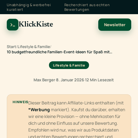
Unabhängig & werbefrei
Recherchiert aus echten
kuratiert
Bewertungen
KlickKiste
Newsletter
Start
/
Lifestyle & Familie
/
10 budgetfreundliche Familien-Event-Ideen für Spaß mit…
Lifestyle & Familie
Max Berger
·
8. Januar 2026
·
12 Min Lesezeit
HINWEIS
Dieser Beitrag kann Affiliate-Links enthalten (mit
*Werbung
markiert). Kaufst du darüber, erhalten
wir eine kleine Provision — ohne Mehrkosten für
dich und ohne Einfluss auf unsere Bewertung.
Empfohlen wird nur, was wir aus Produktdaten
und echten Bewertungen recherchiert und