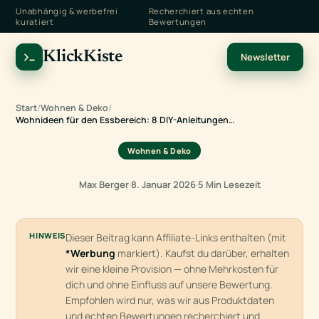
Unabhängig & werbefrei
Recherchiert aus echten
kuratiert
Bewertungen
KlickKiste
Newsletter
Start
/
Wohnen & Deko
/
Wohnideen für den Essbereich: 8 DIY-Anleitungen…
Wohnen & Deko
Max Berger
·
8. Januar 2026
·
5 Min Lesezeit
HINWEIS
Dieser Beitrag kann Affiliate-Links enthalten (mit
*Werbung
markiert). Kaufst du darüber, erhalten
wir eine kleine Provision — ohne Mehrkosten für
dich und ohne Einfluss auf unsere Bewertung.
Empfohlen wird nur, was wir aus Produktdaten
und echten Bewertungen recherchiert und