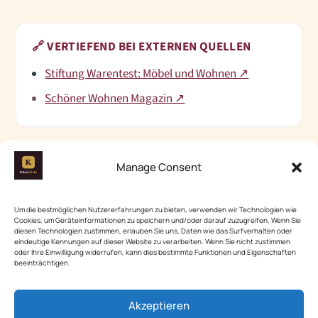
🔗
VERTIEFEND BEI EXTERNEN QUELLEN
Stiftung Warentest: Möbel und Wohnen ↗
Schöner Wohnen Magazin ↗
Manage Consent
Mehr aus unserem Netzwerk
Um die bestmöglichen Nutzererfahrungen zu bieten, verwenden wir Technologien wie
Cookies, um Geräteinformationen zu speichern und/oder darauf zuzugreifen. Wenn Sie
diesen Technologien zustimmen, erlauben Sie uns, Daten wie das Surfverhalten oder
eindeutige Kennungen auf dieser Website zu verarbeiten. Wenn Sie nicht zustimmen
Ordnung & Aufbewahrung
oder Ihre Einwilligung widerrufen, kann dies bestimmte Funktionen und Eigenschaften
beeinträchtigen.
ordnungskiste.com →
Akzeptieren