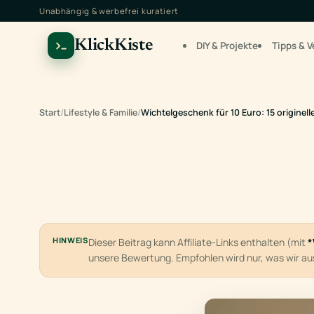
Unabhängig & werbefrei kuratiert
KlickKiste
DIY & Projekte
Tipps & V
Start
/
Lifestyle & Familie
/
Wichtelgeschenk für 10 Euro: 15 originell
HINWEIS
Dieser Beitrag kann Affiliate-Links enthalten (mit
*
unsere Bewertung. Empfohlen wird nur, was wir a