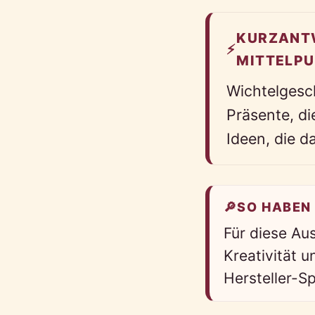
KURZANTW
⚡
MITTELPU
Wichtelgesc
Präsente, di
Ideen, die 
🔎
SO HABEN
Für diese Au
Kreativität u
Hersteller-S