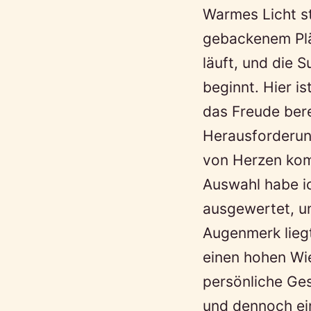
Warmes Licht st
gebackenem Plä
läuft, und die 
beginnt. Hier i
das Freude bere
Herausforderung
von Herzen kom
Auswahl habe i
ausgewertet, um
Augenmerk liegt
einen hohen Wi
persönliche Ges
und dennoch ein