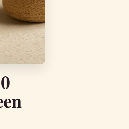
10
een