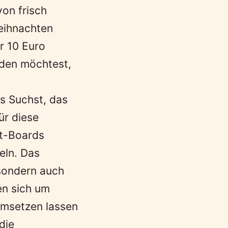
von frisch
eihnachten
r 10 Euro
nden möchtest,
s Suchst, das
ür diese
st-Boards
eln. Das
 sondern auch
en sich um
 umsetzen lassen
die