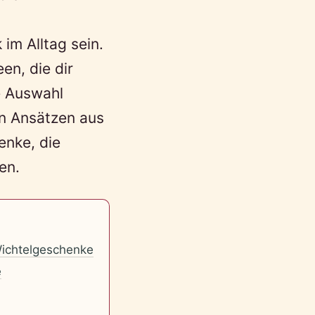
 im Alltag sein.
en, die dir
e Auswahl
en Ansätzen aus
enke, die
en.
Wichtelgeschenke
e