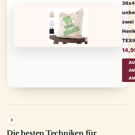
38x4
unbe
zwei
Henk
TEX® 
14,9
AU
A
AN
3
Die besten Techniken für