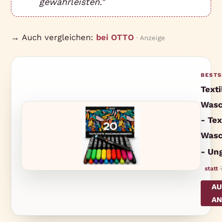
gewährleisten."
→ Auch vergleichen:
bei OTTO
· Anzeige
BESTS
Texti
Wasc
- Tex
Wasc
- Ung
statt
AU
AN