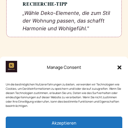
RECHERCHE-TIPP
💡
„Wähle Deko-Elemente, die zum Stil
der Wohnung passen, das schafft
Harmonie und Wohlgefühl."
Manage Consent
Neue Haushalts-Ideen & Tipps –
Um die bestmöglichen Nutzererfahrungen zu bieten, verwenden wir Technologien wie
gratis ins Postfach
Cookies, um Geräteinformationen zu speichern und/oder darauf zuzugreifen. Wenn Sie
diesen Technologien zustimmen, erlauben Sie uns, Daten wie das Surfverhalten oder
Ein kurzer Klick, keine Werbeflut. Jederzeit
eindeutige Kennungen auf dieser Website zu verarbeiten. Wenn Sie nicht zustimmen
oder Ihre Einwilligung widerrufen, kann dies bestimmte Funktionen und Eigenschaften
mit einem Klick abbestellbar.
beeinträchtigen.
Kostenlos anmelden
Akzeptieren