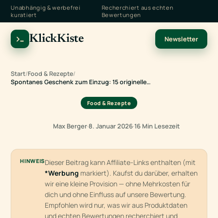
Unabhängig & werbefrei
Recherchiert aus echten
kuratiert
Bewertungen
KlickKiste
Newsletter
Start
/
Food & Rezepte
/
Spontanes Geschenk zum Einzug: 15 originelle…
Food & Rezepte
Max Berger
·
8. Januar 2026
·
16 Min Lesezeit
HINWEIS
Dieser Beitrag kann Affiliate-Links enthalten (mit
*Werbung
markiert). Kaufst du darüber, erhalten
wir eine kleine Provision — ohne Mehrkosten für
dich und ohne Einfluss auf unsere Bewertung.
Empfohlen wird nur, was wir aus Produktdaten
und echten Bewertungen recherchiert und