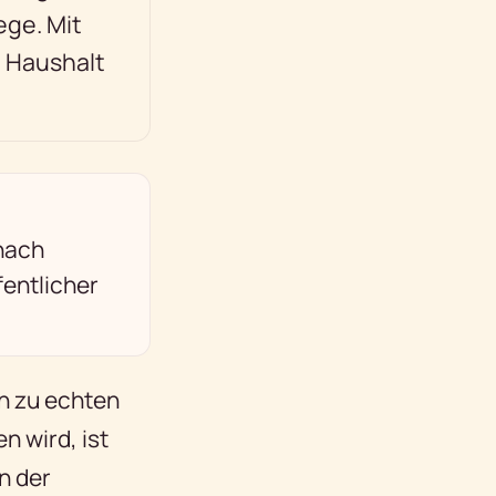
ege. Mit
n Haushalt
 nach
fentlicher
en zu echten
n wird, ist
n der