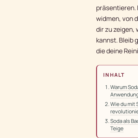
präsentieren.
widmen, von de
dir zu zeigen,
kannst. Bleib
die deine Rei
INHALT
Warum Sod
Anwendung
Wie du mit
revolutioni
Soda als Ba
Teige