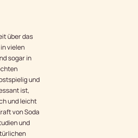
it über das
in vielen
nd sogar in
 echten
ostspielig und
essant ist,
ch und leicht
Kraft von Soda
tudien und
türlichen