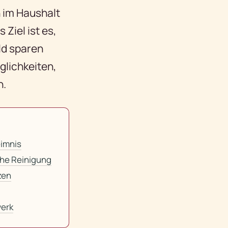
 im Haushalt
Ziel ist es,
eld sparen
glichkeiten,
n.
imnis
che Reinigung
zen
erk