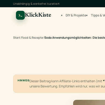
Unabhängig & werbefrei kuratiert
KlickKiste
DIY & Projekte
Tipps & V
Start
/
Food & Rezepte
/
Soda Anwendungsmöglichkeiten: Die best
HINWEIS
Dieser Beitrag kann Affiliate-Links enthalten (mit
*
unsere Bewertung. Empfohlen wird nur, was wir a