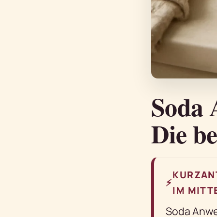
Soda 
Die b
KURZAN
⚡
IM MITT
Soda Anwe