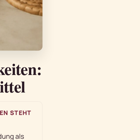
eiten:
ttel
EN STEHT
ung als