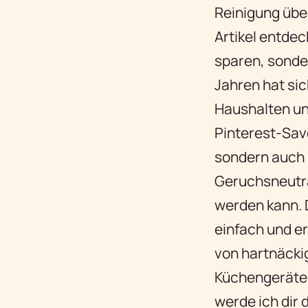
Reinigung über
Artikel entdec
sparen, sonder
Jahren hat sic
Haushalten un
Pinterest-Save
sondern auch 
Geruchsneutra
werden kann. 
einfach und e
von hartnäckig
Küchengeräten 
werde ich dir 