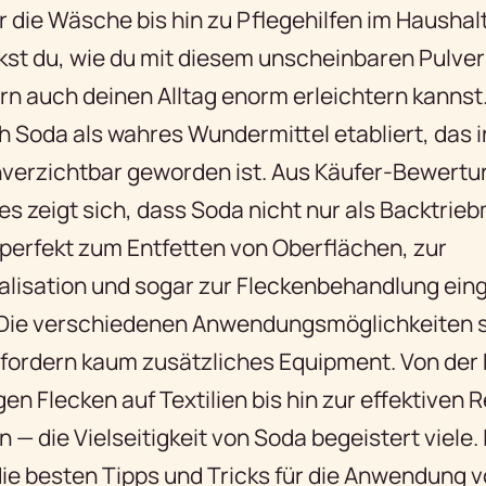
 die Wäsche bis hin zu Pflegehilfen im Haushalt
kst du, wie du mit diesem unscheinbaren Pulver
n auch deinen Alltag enorm erleichtern kannst.
h Soda als wahres Wundermittel etabliert, das i
verzichtbar geworden ist. Aus Käufer-Bewert
s zeigt sich, dass Soda nicht nur als Backtriebm
perfekt zum Entfetten von Oberflächen, zur
lisation und sogar zur Fleckenbehandlung ein
Die verschiedenen Anwendungsmöglichkeiten s
rfordern kaum zusätzliches Equipment. Von der
en Flecken auf Textilien bis hin zur effektiven 
— die Vielseitigkeit von Soda begeistert viele.
die besten Tipps und Tricks für die Anwendung 