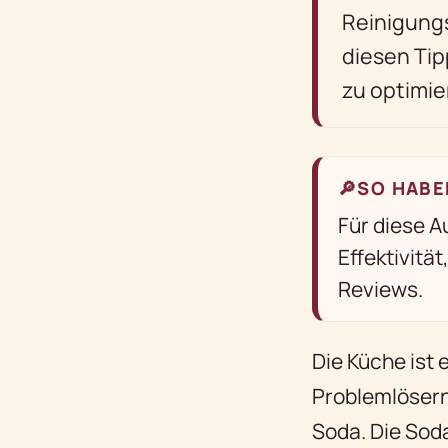
Reinigungs
diesen Tip
zu optimie
🔎
SO HABE
Für diese A
Effektivitä
Reviews.
Die Küche ist 
Problemlösern 
Soda. Die Sod