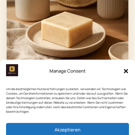
Manage Consent
Um die bestmöglichen Nutzererfahrungen zu bieten, verwenden wir Technologien wie
Cookies, um Geräteinformationen zu speichern und/oder darauf zuzugreifen. Wenn Sie
diesen Technologien zustimmen, erlauben Sie uns, Daten wie das Surfverhalten oder
eindeutige Kennungen auf dieser Website zu verarbeiten. Wenn Sie nicht zustimmen
Gieße die Mischung vorsichtig in die
oder Ihre Einwilligung widerrufen, kann dies bestimmte Funktionen und Eigenschaften
beeinträchtigen.
Seifenformen. Fülle jede Form bis zum Rand,
aber überfülle sie nicht. Klopfe die Form leicht
Akzeptieren