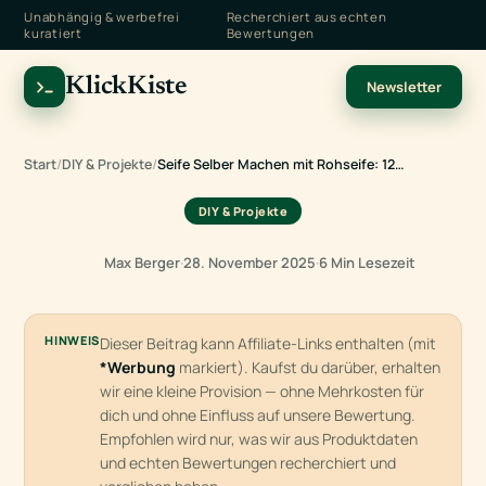
Unabhängig & werbefrei
Recherchiert aus echten
kuratiert
Bewertungen
KlickKiste
Newsletter
Start
/
DIY & Projekte
/
Seife Selber Machen mit Rohseife: 12…
DIY & Projekte
Max Berger
·
28. November 2025
·
6 Min Lesezeit
HINWEIS
Dieser Beitrag kann Affiliate-Links enthalten (mit
*Werbung
markiert). Kaufst du darüber, erhalten
wir eine kleine Provision — ohne Mehrkosten für
dich und ohne Einfluss auf unsere Bewertung.
Empfohlen wird nur, was wir aus Produktdaten
und echten Bewertungen recherchiert und