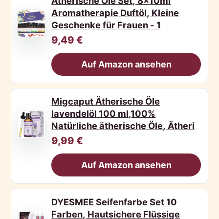
Ätherische Öle Set, 8x10ml
Aromatherapie Duftöl, Kleine
Geschenke für Frauen - 1
9,49 €
Auf Amazon ansehen
Migcaput Ätherische Öle
lavendelöl 100 ml,100%
Natürliche ätherische Öle, Ätheri
9,99 €
Auf Amazon ansehen
DYESMEE Seifenfarbe Set 10
Farben, Hautsichere Flüssige