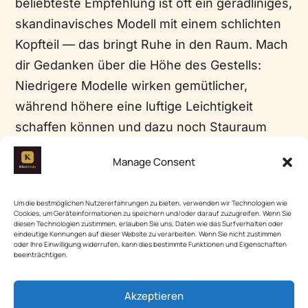
beliebteste Empfehlung ist oft ein geradliniges,
skandinavisches Modell mit einem schlichten
Kopfteil — das bringt Ruhe in den Raum. Mach
dir Gedanken über die Höhe des Gestells:
Niedrigere Modelle wirken gemütlicher,
während höhere eine luftige Leichtigkeit
schaffen können und dazu noch Stauraum
bieten. Plötzlich wird das Schlafzimmer zum
Manage Consent
perfekten Rückzugsort für entspannte Nächte.
Um die bestmöglichen Nutzererfahrungen zu bieten, verwenden wir Technologien wie
05|
Nachttische mit Stauraum
Cookies, um Geräteinformationen zu speichern und/oder darauf zuzugreifen. Wenn Sie
diesen Technologien zustimmen, erlauben Sie uns, Daten wie das Surfverhalten oder
integrieren
eindeutige Kennungen auf dieser Website zu verarbeiten. Wenn Sie nicht zustimmen
oder Ihre Einwilligung widerrufen, kann dies bestimmte Funktionen und Eigenschaften
beeinträchtigen.
Die Nachfrage nach stilvollen Nachttischen mit
Stauraum hat in den letzten Jahren
Akzeptieren