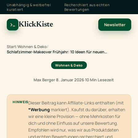
Unabhängig & werbefrei
Recherchiert aus echten
kuratiert
Bewertungen
KlickKiste
Newsletter
Start
/
Wohnen & Deko
/
Schlafzimmer-Makeover Frühjahr: 10 Ideen für neuen…
Wohnen & Deko
Max Berger
·
8. Januar 2026
·
10 Min Lesezeit
HINWEIS
Dieser Beitrag kann Affiliate-Links enthalten (mit
*Werbung
markiert). Kaufst du darüber, erhalten
wir eine kleine Provision — ohne Mehrkosten für
dich und ohne Einfluss auf unsere Bewertung.
Empfohlen wird nur, was wir aus Produktdaten
und echten Bewertungen recherchiert und