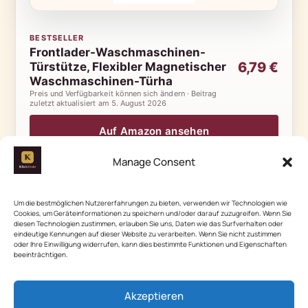
BESTSELLER
Frontlader-Waschmaschinen-
6,79 €
Türstütze, Flexibler Magnetischer
Waschmaschinen-Türha
Preis und Verfügbarkeit können sich ändern · Beitrag
zuletzt aktualisiert am
5. August 2026
Auf Amazon ansehen
Manage Consent
4
Um die bestmöglichen Nutzererfahrungen zu bieten, verwenden wir Technologien wie
Cookies, um Geräteinformationen zu speichern und/oder darauf zuzugreifen. Wenn Sie
Reinigung der Waschmittelschublade
diesen Technologien zustimmen, erlauben Sie uns, Daten wie das Surfverhalten oder
eindeutige Kennungen auf dieser Website zu verarbeiten. Wenn Sie nicht zustimmen
oder Ihre Einwilligung widerrufen, kann dies bestimmte Funktionen und Eigenschaften
beeinträchtigen.
Akzeptieren