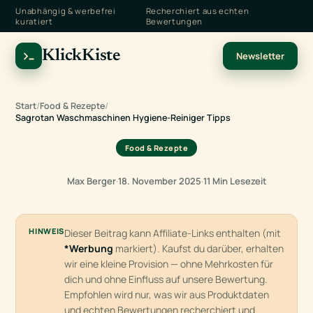
Unabhängig & werbefrei
Recherchiert aus echten
kuratiert
Bewertungen
KlickKiste
Newsletter
Start
/
Food & Rezepte
/
Sagrotan Waschmaschinen Hygiene-Reiniger Tipps
Food & Rezepte
Max Berger
·
18. November 2025
·
11 Min Lesezeit
HINWEIS
Dieser Beitrag kann Affiliate-Links enthalten (mit
*Werbung
markiert). Kaufst du darüber, erhalten
wir eine kleine Provision — ohne Mehrkosten für
dich und ohne Einfluss auf unsere Bewertung.
Empfohlen wird nur, was wir aus Produktdaten
und echten Bewertungen recherchiert und