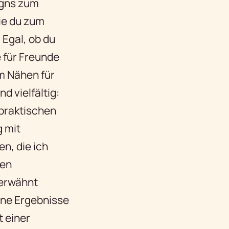
igns zum
die du zum
 Egal, ob du
 für Freunde
m Nähen für
d vielfältig:
praktischen
g mit
n, die ich
den
 erwähnt
höne Ergebnisse
t einer