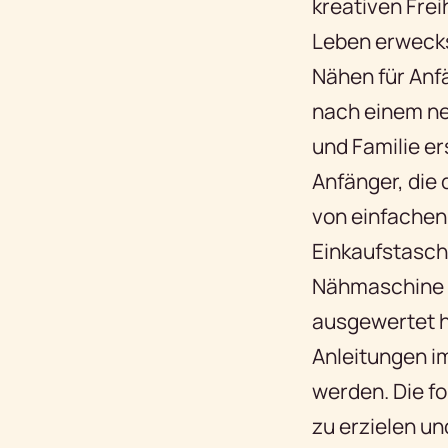
kreativen Frei
Leben erweckst
Nähen für Anf
nach einem ne
und Familie e
Anfänger, die d
von einfachen
Einkaufstasch
Nähmaschine u
ausgewertet ha
Anleitungen i
werden. Die fo
zu erzielen un