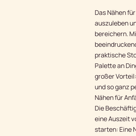
Das Nähen für 
auszuleben un
bereichern. Mi
beeindruckend
praktische Sto
Palette an Din
großer Vorteil
und so ganz p
Nähen für Anfä
Die Beschäfti
eine Auszeit v
starten: Eine