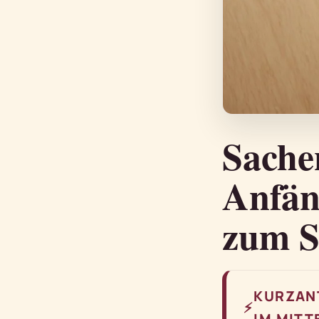
Sache
Anfän
zum S
KURZAN
⚡
IM MITT