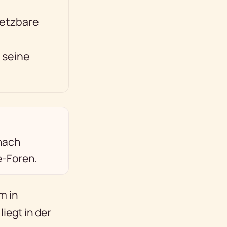
etzbare
e
 seine
 nach
e-Foren.
m in
iegt in der