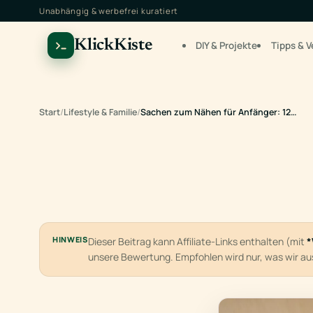
Unabhängig & werbefrei kuratiert
KlickKiste
DIY & Projekte
Tipps & V
Start
/
Lifestyle & Familie
/
Sachen zum Nähen für Anfänger: 12…
HINWEIS
Dieser Beitrag kann Affiliate-Links enthalten (mit
*
unsere Bewertung. Empfohlen wird nur, was wir a