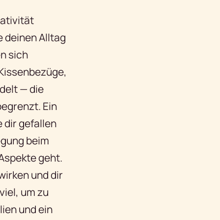
ativität
 deinen Alltag
n sich
 Kissenbezüge,
delt — die
begrenzt. Ein
 dir gefallen
legung beim
 Aspekte geht.
irken und dir
viel, um zu
ien und ein