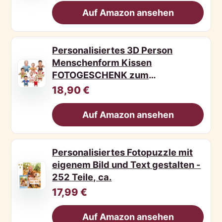
Auf Amazon ansehen
Personalisiertes 3D Person
Menschenform Kissen
FOTOGESCHENK zum
Valentinstag mit
18,90 €
Auf Amazon ansehen
Personalisiertes Fotopuzzle mit
eigenem Bild und Text gestalten -
252 Teile, ca.
17,99 €
Auf Amazon ansehen