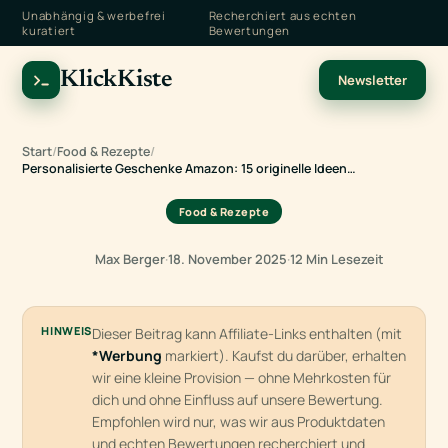
Unabhängig & werbefrei
Recherchiert aus echten
kuratiert
Bewertungen
KlickKiste
Newsletter
Start
/
Food & Rezepte
/
Personalisierte Geschenke Amazon: 15 originelle Ideen…
Food & Rezepte
Max Berger
·
18. November 2025
·
12 Min Lesezeit
HINWEIS
Dieser Beitrag kann Affiliate-Links enthalten (mit
*Werbung
markiert). Kaufst du darüber, erhalten
wir eine kleine Provision — ohne Mehrkosten für
dich und ohne Einfluss auf unsere Bewertung.
Empfohlen wird nur, was wir aus Produktdaten
und echten Bewertungen recherchiert und