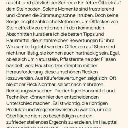
raucht, und plötzlich der Schreck: Ein fetter Ölfleck auf
dem Steinboden. Solche Momente sind frustrierend
und können die Stimmung schnell trüben. Doch keine
Sorge, es gibt zahlreiche Methoden, um Ölflecken von
Stein effektiv zu entfernen. In den kommenden
Abschnitten kuratiere ich die besten Tipps und
Hausmittel, die in zahlreichen Bewertungen für ihre
Wirksamkeit gelobt werden. Ölflecken auf Stein sind
nicht nur lästig, sie können auch hartnäckig sein. Egal,
ob es sich um Naturstein, Pflastersteine oder Fliesen
handelt, viele Hausbesitzer kämpfen mit der
Herausforderung, diese unschönen Flecken
loszuwerden. Aus Käuferbewertungen zeigt sich: Oft
bleibt der Fleck sichtbar, selbst nach mehreren
Reinigungsversuchen. Die richtigen Hausmittel und
Techniken können hier den entscheidenden
Unterschied machen. Es ist wichtig, die richtigen
Produkte und Vorgehensweisen zu wählen, um die
Oberfläche nicht zu beschädigen und ein
zufriedenstellendes Ergebnis zu erzielen. Im Hauptteil