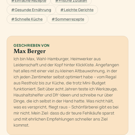
#Einfache Rezepte
#Frische Zutaten
#Gesunde Ernährung
#Leichte Gerichte
#Schnelle Küche
#Sommerrezepte
GESCHRIEBEN VON
Max Berger
Ich bin Max, Wahl-Hamburger, Heimwerker aus
Leidenschaft und der Kopf hinter KlickKiste. Angefangen
hat alles mit einer viel zu kleinen Altbauwohnung, in der
ich jeden Zentimeter selbst optimiert habe – vom Regal
aus Restholz bis zur Küche, die trotz Mini-Budget
funktioniert. Seit über acht Jahren teste ich Werkzeuge,
Haushaltshelfer und DIY-Ideen und schreibe nur über
Dinge, die ich selbst in der Hand hatte. Was nicht hält,
was es verspricht, fliegt raus – Schönfärberei gibt es bei
mir nicht. Mein Ziel: dass du dir teure Fehlkäufe sparst
und mit ehrlichen Empfehlungen schneller ans Ziel
kommst.