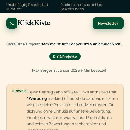
Unabhängig & werbefrei
Recherchiert aus echten
kuratiert
Bewertungen
KlickKiste
Newsletter
Start
/
DIY & Projekte
/
Maximalist-Interior per DIY: 5 Anleitungen mit…
DIY & Projekte
Max Berger
·
8. Januar 2026
·
5 Min Lesezeit
HINWEIS
Dieser Beitrag kann Affiliate-Links enthalten (mit
*Werbung
markiert). Kaufst du darüber, erhalten
wir eine kleine Provision — ohne Mehrkosten für
dich und ohne Einfluss auf unsere Bewertung.
Empfohlen wird nur, was wir aus Produktdaten
und echten Bewertungen recherchiert und