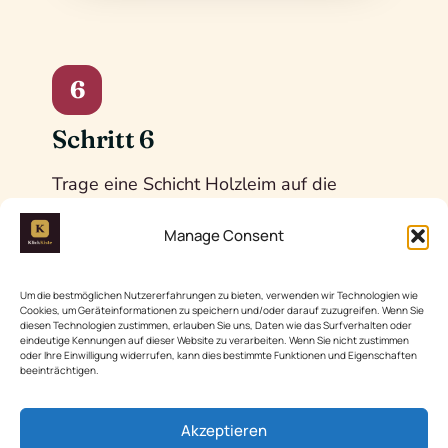
6
Schritt 6
Trage eine Schicht Holzleim auf die
Oberseite der Regalhalter auf und setze
Manage Consent
die Holzplatte darauf. Drücke leicht, um
eine gute Verbindung zu gewährleisten.
Um die bestmöglichen Nutzererfahrungen zu bieten, verwenden wir Technologien wie
Lass den Leim mindestens 30 Minuten
Cookies, um Geräteinformationen zu speichern und/oder darauf zuzugreifen. Wenn Sie
diesen Technologien zustimmen, erlauben Sie uns, Daten wie das Surfverhalten oder
trocknen, bevor du das Regal belastest.
eindeutige Kennungen auf dieser Website zu verarbeiten. Wenn Sie nicht zustimmen
oder Ihre Einwilligung widerrufen, kann dies bestimmte Funktionen und Eigenschaften
beeinträchtigen.
*Werbung
BESTSELLER
Akzeptieren
STEBRUAM Profi