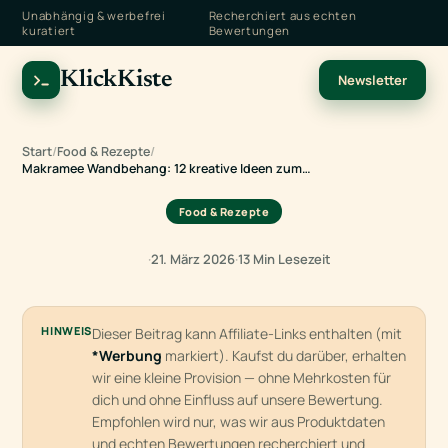
Unabhängig & werbefrei
Recherchiert aus echten
kuratiert
Bewertungen
KlickKiste
Newsletter
Start
/
Food & Rezepte
/
Makramee Wandbehang: 12 kreative Ideen zum…
Food & Rezepte
·
21. März 2026
·
13 Min Lesezeit
HINWEIS
Dieser Beitrag kann Affiliate-Links enthalten (mit
*Werbung
markiert). Kaufst du darüber, erhalten
wir eine kleine Provision — ohne Mehrkosten für
dich und ohne Einfluss auf unsere Bewertung.
Empfohlen wird nur, was wir aus Produktdaten
und echten Bewertungen recherchiert und