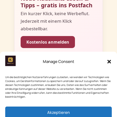
Tipps – gratis ins Postfach
Ein kurzer Klick, keine Werbeflut.
Jederzeit mit einem Klick
abbestellbar.
Kostenlos anmelden
Mit der Anmeldung stimmst du dem Erhalt
des Newsletters zu. Details in der
Manage Consent
Datenschutzerklärung
.
Um die bestmöglichen Nutzererfahrungen zu bieten, verwenden wir Technologien wie
Cookies, um Geräteinformationen zu speichern und/oder darauf zuzugreifen. Wenn Sie
diesen Technologien zustimmen, erlauben Sie uns, Daten wie das Surfverhalten oder
eindeutige Kennungen auf dieser Website zu verarbeiten. Wenn Sie nicht zustimmen
oder Ihre Einwilligung widerrufen, kann dies bestimmte Funktionen und Eigenschaften
beeinträchtigen.
Akzeptieren