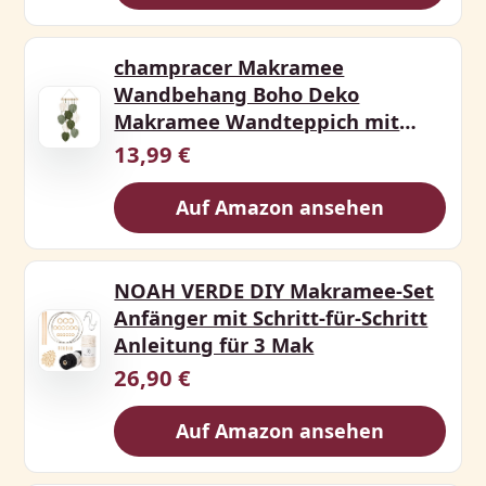
champracer Makramee
Wandbehang Boho Deko
Makramee Wandteppich mit
Holzperlen und
13,99 €
Auf Amazon ansehen
NOAH VERDE DIY Makramee-Set
Anfänger mit Schritt-für-Schritt
Anleitung für 3 Mak
26,90 €
Auf Amazon ansehen