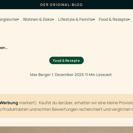
DER ORIGINAL-BLOG
ergleiche
Wohnen & Deko
Lifestyle & Familie
Food & Rezepte
deen…
Food & Rezepte
Max Berger
·
1. Dezember 2025
·
11 Min Lesezeit
Werbung
markiert). Kaufst du darüber, erhalten wir eine kleine Provis
us Produktdaten und echten Bewertungen recherchiert und verglichen 