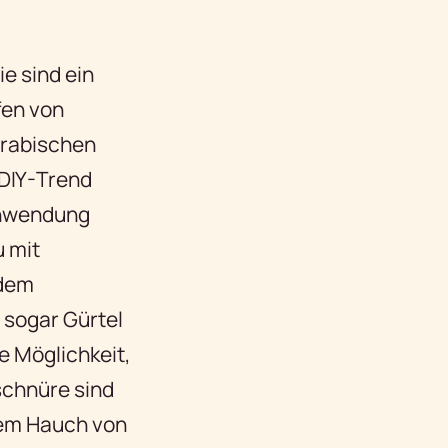
e sind ein
fen von
arabischen
DIY-Trend
Anwendung
u mit
 dem
 sogar Gürtel
e Möglichkeit,
schnüre sind
nem Hauch von