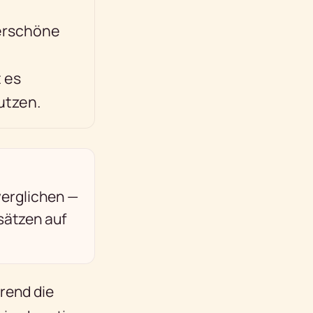
erschöne
 es
utzen.
erglichen —
sätzen auf
rend die