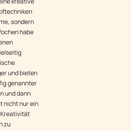
ine kreative
üpftechniken
ume, sondern
 Wochen habe
genen
elseitig
tische
ger und bieten
ufig genannter
en und dann
 nicht nur ein
Kreativität
n zu