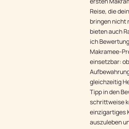
ersten Makram
Reise, die dei
bringen nicht
bieten auch Ra
ich Bewertung
Makramee-Proj
einsetzbar: o
Aufbewahrungs
gleichzeitig H
Tipp in den B
schrittweise 
einzigartiges 
auszuleben un