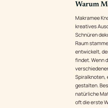
Warum Ma
Makramee Knot
kreatives Aus
Schnüren deko
Raum stammend
entwickelt, d
findet. Wenn d
verschiedene
Spiralknoten,
gestalten. Be
natürliche Ma
oft die erste