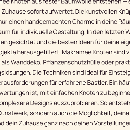
ee Knoten aus fester Baumwolle entstehen — e
n Zuhause sofort aufwertet. Die kunstvollen Kn
 nur einen handgemachten Charme in deine Rä
um für individuelle Gestaltung. In den letzten
en gesichtet und die besten Ideen für deine ei
ekte herausgefiltert. Makramee Knoten sind vi
b als Wanddeko, Pflanzenschutzhülle oder prak
lösungen. Die Techniken sind ideal für Einstei
erausforderungen für erfahrene Bastler. Ein hä
ewertungen ist, mit einfachen Knoten zu beginn
komplexere Designs auszuprobieren. So entsteht
Kunstwerk, sondern auch die Möglichkeit, deine 
d dein Zuhause ganz nach deinen Vorstellunge