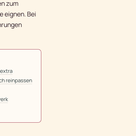
een zum
 eignen. Bei
ahrungen
 extra
och reinpassen
erk