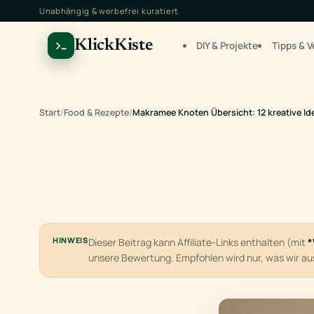
Unabhängig & werbefrei kuratiert
KlickKiste
DIY & Projekte
Tipps & V
Start
/
Food & Rezepte
/
Makramee Knoten Übersicht: 12 kreative I
HINWEIS
Dieser Beitrag kann Affiliate-Links enthalten (mit
*
unsere Bewertung. Empfohlen wird nur, was wir a