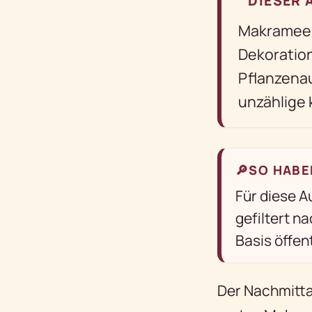
DIESER 
Makramee 
Dekoratio
Pflanzena
unzählige 
🔎
SO HABE
Für diese 
gefiltert n
Basis öffen
Der Nachmitta