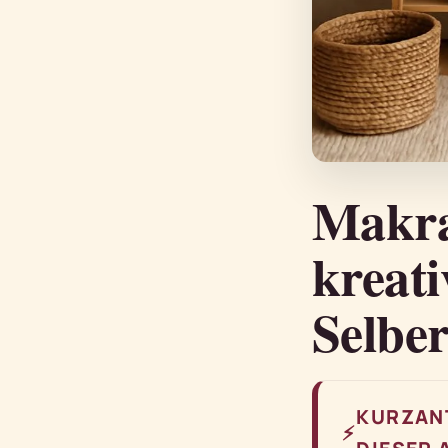
Makra
kreat
Selbe
KURZAN
⚡