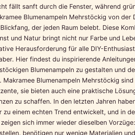
ht fällt sanft durch die Fenster, während grü
kramee Blumenampeln Mehrstöckig von der 
Blickfang, der jeden Raum belebt. Diese Kom
st und Natur bringt nicht nur Farbe und Leb
ative Herausforderung für alle DIY-Enthusias
aber. Hier findest du inspirierende Anleitung
stöckigen Blumenampeln zu gestalten und d
n. Makramee Blumenampeln Mehrstöckig sind 
zente, sie bieten auch eine praktische Lösun
anzen zu schaffen. In den letzten Jahren habe
r zu einem echten Trend entwickelt, und in d
eigen sich immer wieder dieselben Vorzüge:
stellen, benötigen nur wenige Materialien un