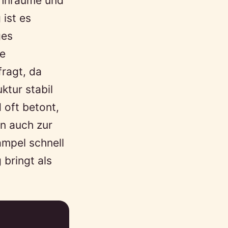
ohnräume und
ist es
ges
ie
fragt, da
ktur stabil
 oft betont,
rn auch zur
ampel schnell
bringt als