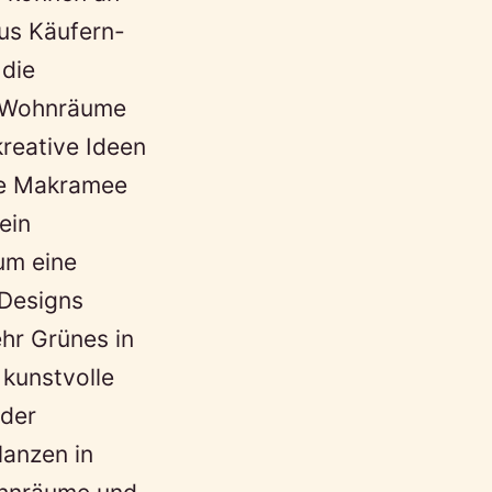
us Käufern-
 die
re Wohnräume
kreative Ideen
ine Makramee
ein
um eine
 Designs
hr Grünes in
 kunstvolle
der
lanzen in