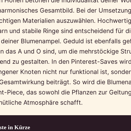
n Höhen betonen die Individualität deiner W
harmonisches Gesamtbild. Bei der Umsetzung 
richtigen Materialien auszuwählen. Hochwerti
 und stabile Ringe sind entscheidend für d
 deiner Blumenampel. Geduld ist ebenfalls ge
n das A und O sind, um die mehrstöckige Stru
nd zu gestalten. In den Pinterest-Saves wird
ngener Knoten nicht nur funktional ist, sonde
Gesamtwirkung beiträgt. So wird die Blumen
-Piece, das sowohl die Pflanzen zur Geltung 
mütliche Atmosphäre schafft.
ste in Kürze