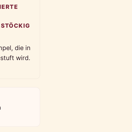
IERTE
RSTÖCKIG
el, die in
stuft wird.
n