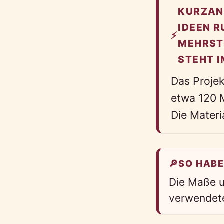
KURZAN
IDEEN 
⚡
MEHRST
STEHT I
Das Proje
etwa 120 M
Die Materi
🔎
SO HABE
Die Maße u
verwendet