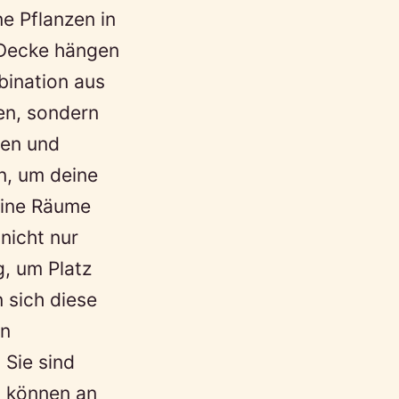
ne Pflanzen in
Decke hängen
bination aus
en, sondern
ten und
en, um deine
eine Räume
nicht nur
g, um Platz
n sich diese
en
 Sie sind
d können an