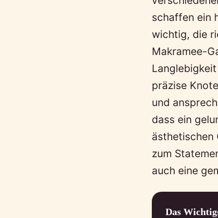
verschiedene
schaffen ein 
wichtig, die 
Makramee-Garn
Langlebigkeit
präzise Knote
und anspreche
dass ein gelu
ästhetischen 
zum Statement
auch eine ge
Das Wichtig