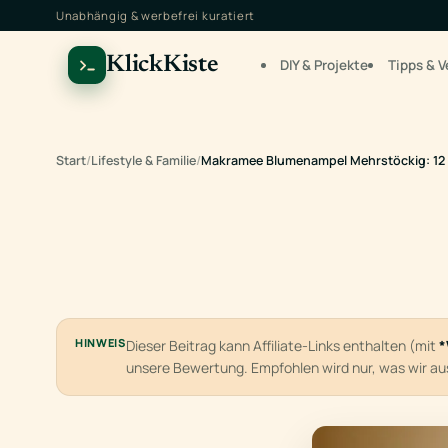
Unabhängig & werbefrei kuratiert
KlickKiste
DIY & Projekte
Tipps & V
Start
/
Lifestyle & Familie
/
Makramee Blumenampel Mehrstöckig: 12 k
HINWEIS
Dieser Beitrag kann Affiliate-Links enthalten (mit
*
unsere Bewertung. Empfohlen wird nur, was wir a