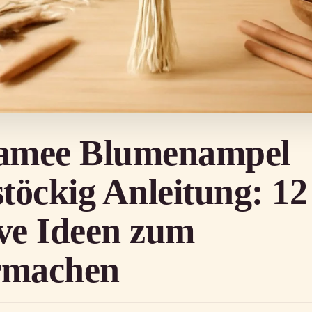
amee Blumenampel
töckig Anleitung: 12
ive Ideen zum
rmachen