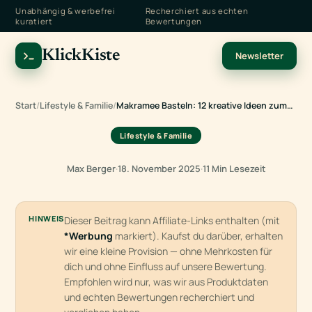
Unabhängig & werbefrei
Recherchiert aus echten
kuratiert
Bewertungen
KlickKiste
Newsletter
Start
/
Lifestyle & Familie
/
Makramee Basteln: 12 kreative Ideen zum…
Lifestyle & Familie
Max Berger
·
18. November 2025
·
11 Min Lesezeit
HINWEIS
Dieser Beitrag kann Affiliate-Links enthalten (mit
*Werbung
markiert). Kaufst du darüber, erhalten
wir eine kleine Provision — ohne Mehrkosten für
dich und ohne Einfluss auf unsere Bewertung.
Empfohlen wird nur, was wir aus Produktdaten
und echten Bewertungen recherchiert und