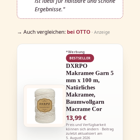
ist ideal für haltbare und schöne
Ergebnisse."
→ Auch vergleichen:
bei OTTO
· Anzeige
*Werbung
BESTSELLER
DXRPO
Makramee Garn 5
mm x 100 m,
Natürliches
Makramee,
Baumwollgarn
Macrame Cor
13,99 €
Preis und Verfügbarkeit
können sich ändern · Beitrag
zuletzt aktualisiert am
5. August 2026