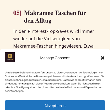
05|
Makramee Taschen für
den Alltag
In den Pinterest-Top-Saves wird immer
wieder auf die Vielseitigkeit von
Makramee-Taschen hingewiesen. Etwa
25 Meter Garn reichen aus, um eine
Manage Consent
kleine, aber praktische Tasche zu
kreieren, die sich perfekt für den Alltag
Um die bestmöglichen Nutzererfahrungen zu bieten, verwenden wir Technologien wie
eignet. Die häufigsten Tipps in den
Cookies, um Geräteinformationen zu speichern und/oder darauf zuzugreifen. Wenn Sie
diesen Technologien zustimmen, erlauben Sie uns, Daten wie das Surfverhalten oder
Foren empfehlen, mit sanften Farben
eindeutige Kennungen auf dieser Website zu verarbeiten. Wenn Sie nicht zustimmen
oder Ihre Einwilligung widerrufen, kann dies bestimmte Funktionen und Eigenschaften
wie Beige oder warmem Sand zu
beeinträchtigen.
arbeiten, um den natürlichen Look zu
unterstreichen. In den Bewertungen
Akzeptieren