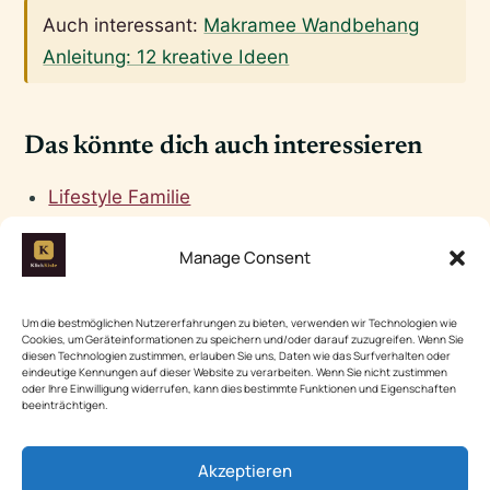
Auch interessant:
Makramee Wandbehang
Anleitung: 12 kreative Ideen
Das könnte dich auch interessieren
Lifestyle Familie
Neueste in Lifestyle Familie
Manage Consent
Mehr aus Lifestyle Familie
Makramee Armband Breit Anleitung: 12
Um die bestmöglichen Nutzererfahrungen zu bieten, verwenden wir Technologien wie
Cookies, um Geräteinformationen zu speichern und/oder darauf zuzugreifen. Wenn Sie
kreative Ideen zum Selbermachen
diesen Technologien zustimmen, erlauben Sie uns, Daten wie das Surfverhalten oder
eindeutige Kennungen auf dieser Website zu verarbeiten. Wenn Sie nicht zustimmen
Makramee Knoten Armband: 12 kreative Ideen
oder Ihre Einwilligung widerrufen, kann dies bestimmte Funktionen und Eigenschaften
beeinträchtigen.
zum Selbermachen
Makramee Armband Knüpfen Einfach: 12
Akzeptieren
kreative Ideen zum Selbermachen