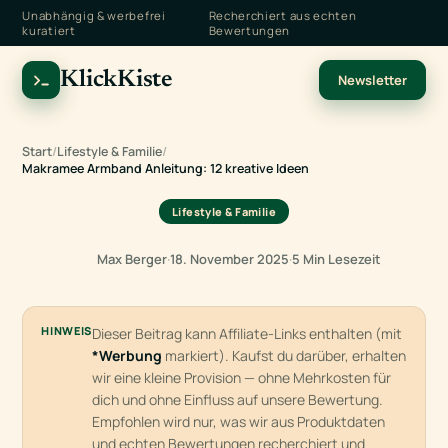
Unabhängig & werbefrei
Recherchiert aus echten
kuratiert
Bewertungen
KlickKiste
Newsletter
Start
/
Lifestyle & Familie
/
Makramee Armband Anleitung: 12 kreative Ideen
Lifestyle & Familie
Max Berger
·
18. November 2025
·
5 Min Lesezeit
HINWEIS
Dieser Beitrag kann Affiliate-Links enthalten (mit
*Werbung
markiert). Kaufst du darüber, erhalten
wir eine kleine Provision — ohne Mehrkosten für
dich und ohne Einfluss auf unsere Bewertung.
Empfohlen wird nur, was wir aus Produktdaten
und echten Bewertungen recherchiert und