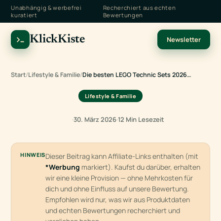
Unabhängig & werbefrei
Recherchiert aus echten
kuratiert
Bewertungen
KlickKiste
Newsletter
Start
/
Lifestyle & Familie
/
Die besten LEGO Technic Sets 2026…
Lifestyle & Familie
·
30. März 2026
·
12 Min Lesezeit
HINWEIS
Dieser Beitrag kann Affiliate-Links enthalten (mit
*Werbung
markiert). Kaufst du darüber, erhalten
wir eine kleine Provision — ohne Mehrkosten für
dich und ohne Einfluss auf unsere Bewertung.
Empfohlen wird nur, was wir aus Produktdaten
und echten Bewertungen recherchiert und