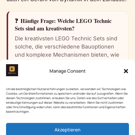
❓
Häufige Frage: Welche LEGO Technic
Sets sind am kreativsten?
Die kreativsten LEGO Technic Sets sind
solche, die verschiedene Bauoptionen
und komplexe Mechanismen bieten, wie
der LEGO Technic 42107 Ducati Panigale
Manage Consent
V4. Solche Sets regen die Fantasie an
und fördern das kreative Denken.
Um die bestmöglichen Nutzererfahrungen zu bieten, verwenden wir Technologien wie
Cookies, um Geräteinformationen zu speichern und/oder darauf zuzugreifen. Wenn Sie
diesen Technologien zustimmen, erlauben Sie uns, Daten wie das Surfverhalten oder
eindeutige Kennungen auf dieser Website zu verarbeiten. Wenn Sie nicht zustimmen
RECHERCHE-TIPP
💡
oder Ihre Einwilligung widerrufen, kann dies bestimmte Funktionen und Eigenschaften
beeinträchtigen.
„Achte darauf, dass das Set viele
Bauteile und Optionen für
Akzeptieren
verschiedene Modelle bietet, um die