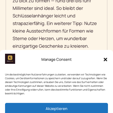
zu dick zu formen — rund drei bis fünf
Millimeter sind ideal. So bleibt der
Schlüsselanhänger leicht und
strapazierfähig. Ein weiterer Tipp: Nutze
kleine Ausstechformen für Formen wie
Sterne oder Herzen, um wunderbar
einzigartige Geschenke zu kreieren.
Manage Consent
08|
Handgemachte Seifen
Suchst du nach einer kreativen Idee für
Um die bestmöglichen Nutzererfahrungen zu bieten, verwenden wir Technologien wie
Cookies, um Geräteinformationen zu speichern und/oder darauf zuzugreifen. Wenn Sie
Weihnachtsgeschenke Basteln? Aus den
diesen Technologien zustimmen, erlauben Sie uns, Daten wie das Surfverhalten oder
eindeutige Kennungen auf dieser Website zu verarbeiten. Wenn Sie nicht zustimmen
Bewertungen geht hervor, dass
oder Ihre Einwilligung widerrufen, kann dies bestimmte Funktionen und Eigenschaften
beeinträchtigen.
handgemachte Seifen mit natürlichen
Zutaten und ätherischen Ölen besonders
Akzeptieren
beliebt sind. Diese Seifen lassen sich