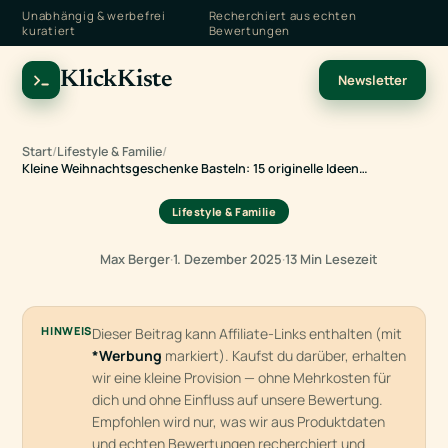
Unabhängig & werbefrei
Recherchiert aus echten
kuratiert
Bewertungen
KlickKiste
Newsletter
Start
/
Lifestyle & Familie
/
Kleine Weihnachtsgeschenke Basteln: 15 originelle Ideen…
Lifestyle & Familie
Max Berger
·
1. Dezember 2025
·
13 Min Lesezeit
HINWEIS
Dieser Beitrag kann Affiliate-Links enthalten (mit
*Werbung
markiert). Kaufst du darüber, erhalten
wir eine kleine Provision — ohne Mehrkosten für
dich und ohne Einfluss auf unsere Bewertung.
Empfohlen wird nur, was wir aus Produktdaten
und echten Bewertungen recherchiert und