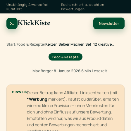
Unabhängig & werbefrei
Recherchiert aus echten
kuratiert
Bewertungen
KlickKiste
Newsletter
Start
/
Food & Rezepte
/
Kerzen Selber Machen Set: 12 kreative…
Food & Rezepte
Max Berger
·
8. Januar 2026
·
6 Min Lesezeit
HINWEIS
Dieser Beitrag kann Affiliate-Links enthalten (mit
*Werbung
markiert). Kaufst du darüber, erhalten
wir eine kleine Provision — ohne Mehrkosten für
dich und ohne Einfluss auf unsere Bewertung.
Empfohlen wird nur, was wir aus Produktdaten
und echten Bewertungen recherchiert und