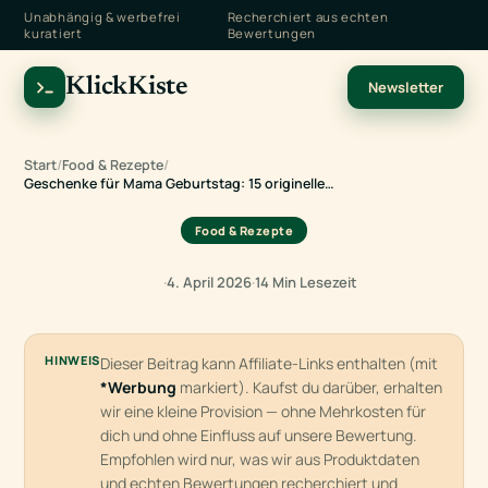
Unabhängig & werbefrei
Recherchiert aus echten
kuratiert
Bewertungen
KlickKiste
Newsletter
Start
/
Food & Rezepte
/
Geschenke für Mama Geburtstag: 15 originelle…
Food & Rezepte
·
4. April 2026
·
14 Min Lesezeit
HINWEIS
Dieser Beitrag kann Affiliate-Links enthalten (mit
*Werbung
markiert). Kaufst du darüber, erhalten
wir eine kleine Provision — ohne Mehrkosten für
dich und ohne Einfluss auf unsere Bewertung.
Empfohlen wird nur, was wir aus Produktdaten
und echten Bewertungen recherchiert und