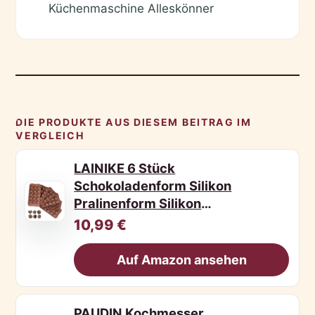
Küchenmaschine Alleskönner
✓
DIE PRODUKTE AUS DIESEM BEITRAG IM
VERGLEICH
LAINIKE 6 Stück
Schokoladenform Silikon
Pralinenform Silikon
Schokoladenformen S
10,99 €
Auf Amazon ansehen
PAUDIN Kochmesser,