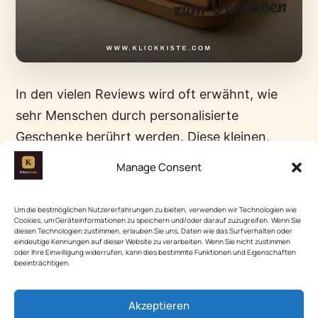
In den vielen Reviews wird oft erwähnt, wie
sehr Menschen durch personalisierte
Geschenke berührt werden. Diese kleinen,
individuellen Aufmerksamkeiten bleiben im
Manage Consent
Gedächtnis und erzählen Geschichten, die oft
weit über den Moment hinausgehen.
Um die bestmöglichen Nutzererfahrungen zu bieten, verwenden wir Technologien wie
Cookies, um Geräteinformationen zu speichern und/oder darauf zuzugreifen. Wenn Sie
diesen Technologien zustimmen, erlauben Sie uns, Daten wie das Surfverhalten oder
07|
Graviertes Schneidebrett
eindeutige Kennungen auf dieser Website zu verarbeiten. Wenn Sie nicht zustimmen
oder Ihre Einwilligung widerrufen, kann dies bestimmte Funktionen und Eigenschaften
beeinträchtigen.
In den Pinterest-Saves wird immer wieder ein
graviertes Schneidebrett als persönliches
Akzeptieren