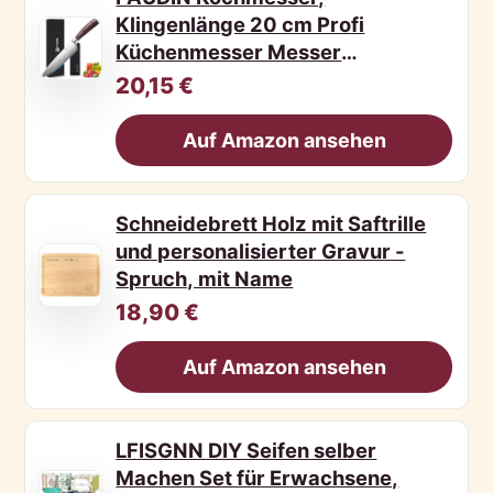
Klingenlänge 20 cm Profi
Küchenmesser Messer
Chefmesser Allzw
20,15 €
Auf Amazon ansehen
Schneidebrett Holz mit Saftrille
und personalisierter Gravur -
Spruch, mit Name
18,90 €
Auf Amazon ansehen
LFISGNN DIY Seifen selber
Machen Set für Erwachsene,