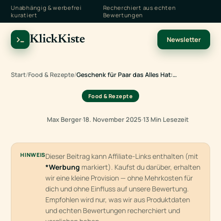
Unabhängig & werbefrei
Recherchiert aus echten
kuratiert
Bewertungen
KlickKiste
Newsletter
Start
/
Food & Rezepte
/
Geschenk für Paar das Alles Hat:…
Food & Rezepte
Max Berger
·
18. November 2025
·
13 Min Lesezeit
HINWEIS
Dieser Beitrag kann Affiliate-Links enthalten (mit
*Werbung
markiert). Kaufst du darüber, erhalten
wir eine kleine Provision — ohne Mehrkosten für
dich und ohne Einfluss auf unsere Bewertung.
Empfohlen wird nur, was wir aus Produktdaten
und echten Bewertungen recherchiert und