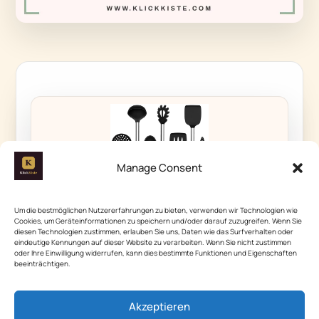
Manage Consent
Um die bestmöglichen Nutzererfahrungen zu bieten, verwenden wir Technologien wie
Cookies, um Geräteinformationen zu speichern und/oder darauf zuzugreifen. Wenn Sie
diesen Technologien zustimmen, erlauben Sie uns, Daten wie das Surfverhalten oder
*Werbung
eindeutige Kennungen auf dieser Website zu verarbeiten. Wenn Sie nicht zustimmen
BESTSELLER
oder Ihre Einwilligung widerrufen, kann dies bestimmte Funktionen und Eigenschaften
beeinträchtigen.
Küchenhelfer Set, Onader 7 Stück Silikon
Küchenutensilien Kochbesteck Set mit Ed
16,99 €
Akzeptieren